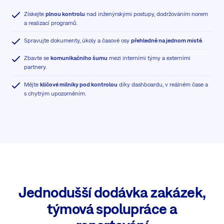
Získejte
plnou kontrolu
nad inženýrskými postupy, dodržováním norem
a realizací programů.
Spravujte dokumenty, úkoly a časové osy
přehledně na jednom místě
.
Zbavte se
komunikačního šumu
mezi interními týmy a externími
partnery.
Mějte
klíčové milníky pod kontrolou
díky dashboardu, v reálném čase a
s chytrým upozorněním.
Jednodušší dodávka zakázek,
týmová spolupráce a