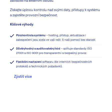
závislosti na externím cloudu.
Získejte úplnou kontrolu nad svými daty, přístupy k systému
a zajistěte provozní bezpečnost.
Klíčové výhody
:
Plná kontrola systému
– hosting, přístup, aktualizace i
zabezpečení jsou zcela ve vaší režii. S naší pomocí bez starostí.
Důvěryhodný a auditovatelný kód
– splňuje standardy ISO
27001 a ISO 9001 pro transparentní a bezpečný provoz.
Flexibilní nastavení
softwaru dle interních bezpečnostních
protokolů a technických požadavků.
Zjistit více