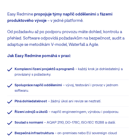
Easy Redmine
propojuje týmy napříč odděleními
a
fázemi
produktového vývoje
– v jedné platformě.
Od požadavku až po podporu provozu máte dohled, kontrolu a
přehled. Software odpovídá požadavkům na bezpečnost, audit a
adaptuje se metodikám V-model, Waterfall a Agile.
Jak Easy Redmine pomáhá v praxi
:
Komplexní řízení projektů a programů
– každý krok je dohledatelný a
provázaný s požadavky.
Spolupráce napříč odděleními
– vývoj, testování i provoz v jednom
softwaru.
Plná dohledatelnost
– žádný úkol ani revize se neztratí.
Řízení zdrojů a úkolů
– napříč engineeringem, výrobou i podporou.
Soulad s normami
– AQAP 2110, DO-178C, ISO/IEC 15288 a další.
Bezpečná infrastruktura
– on-premises nebo EU sovereign cloud