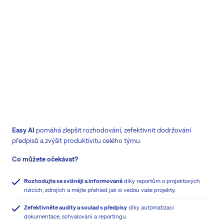
Easy AI
pomáhá zlepšit rozhodování, zefektivnit dodržování
předpisů a zvýšit produktivitu celého týmu.
Co můžete očekávat?
Rozhodujte se svižněji a informovaně
díky reportům o projektových
rizicích, zdrojích a mějte přehled jak si vedou vaše projekty.
Zefektivněte audity a soulad s předpisy
díky automatizaci
dokumentace, schvalování a reportingu.