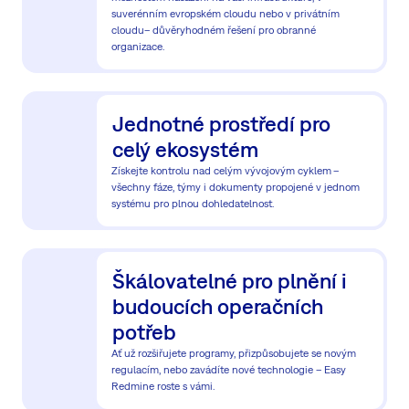
suverénním evropském cloudu nebo v privátním
cloudu– důvěryhodném řešení pro obranné
organizace.
Jednotné prostředí pro
celý ekosystém
Získejte kontrolu nad celým vývojovým cyklem
–
všechny fáze, týmy i dokumenty propojené v jednom
systému pro plnou dohledatelnost.
Škálovatelné pro plnění i
budoucích operačních
potřeb
Ať už rozšiřujete programy, přizpůsobujete se novým
regulacím, nebo zavádíte nové technologie – Easy
Redmine roste s vámi.