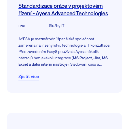
Standardizace práce v projektovém
řízení - Ayesa Advanced Technologies
Služby IT.
Pole
:
AYESA je mezinárodní španělská společnost
zaměřená na inženýrství, technologie a IT konzultace.
Před zavedením Easy8 používala Ayesa několik
nástrojů bez jakékoli integrace (
MS Project, Jira, MS
Excel a další interní nástroje
). Sledování času a
plánování nákladů na vysoké úrovni bylo řízeno v
Zjistit více
SAP BPC. Široká škála dostupných nástrojů vytváří
problém s
mít společný a jasný obraz stavu projektu
.