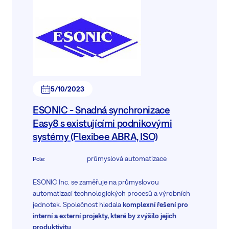
5/10/2023
ESONIC - Snadná synchronizace
Easy8 s existujícími podnikovými
systémy (Flexibee ABRA, ISO)
průmyslová automatizace
Pole
:
ESONIC Inc. se zaměřuje na průmyslovou
automatizaci technologických procesů a výrobních
jednotek. Společnost hledala
komplexní řešení pro
interní a externí projekty, které by zvýšilo jejich
produktivitu
.