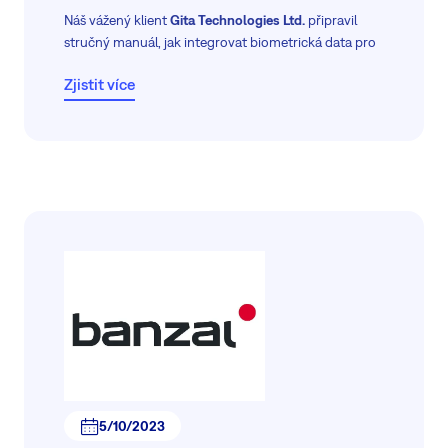
Náš vážený klient
Gita Technologies Ltd.
připravil
stručný manuál, jak integrovat biometrická data pro
přihlášení do Easy8, kde jsou spravovány všechny
Zjistit více
agregované reporty.
5/10/2023