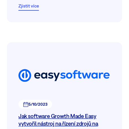
problémů klientů. Přečtěte si jejich příběh
o hladké
Zjistit více
implementaci
a o tom, co jim Easy8 přinesl.
5/10/2023
Jak software Growth Made Easy
vytvořil nástroj na řízení zdrojů na