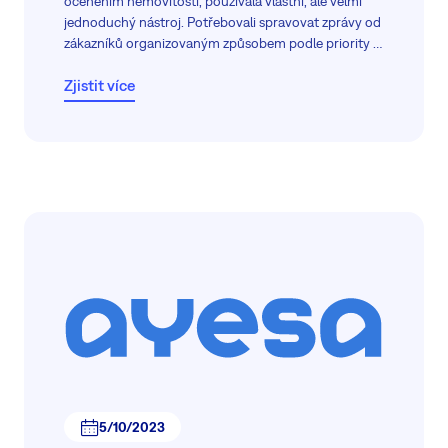
oceněním nemovitostí, používala vlastní, ale velmi
jednoduchý nástroj. Potřebovali spravovat zprávy od
zákazníků organizovaným způsobem podle priority v
snadno použitelném nástroji s podporou týmu a
Zjistit více
zvolili si Easy8.
5/10/2023