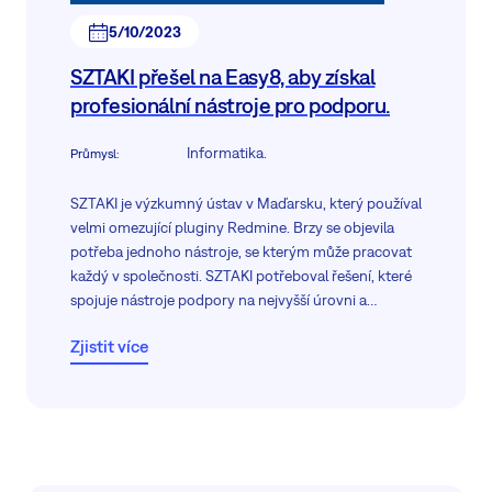
5/10/2023
SZTAKI přešel na Easy8, aby získal
profesionální nástroje pro podporu.
Informatika.
Průmysl
:
SZTAKI je výzkumný ústav v Maďarsku, který používal
velmi omezující pluginy Redmine. Brzy se objevila
potřeba jednoho nástroje, se kterým může pracovat
každý v společnosti. SZTAKI potřeboval řešení, které
spojuje nástroje podpory na nejvyšší úrovni a
sledování problémů na jednom místě. Proto zvolili
Zjistit více
Easy8, který jim pomohl zvýšit efektivitu a kvalitu
služeb.