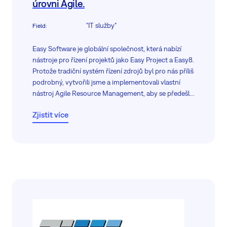
úrovni Agile.
"IT služby"
Field
:
Easy Software je globální společnost, která nabízí
nástroje pro řízení projektů jako Easy Project a Easy8.
Protože tradiční systém řízení zdrojů byl pro nás příliš
podrobný, vytvořili jsme a implementovali vlastní
nástroj Agile Resource Management, aby se předešlo
konfliktům v týmech, vyrovnaly se pracovní zatížení a
Zjistit více
plánovalo se z pohledu vrcholové úrovně.