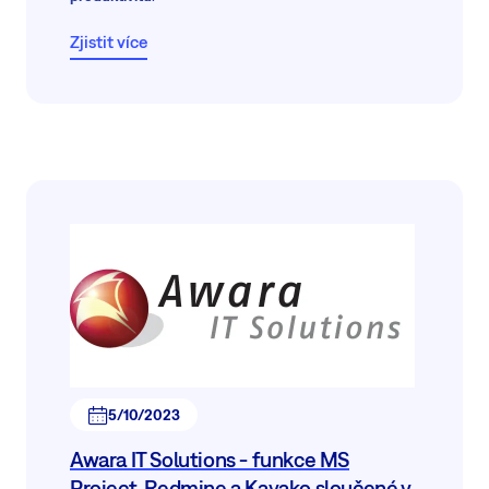
Zjistit více
5/10/2023
Awara IT Solutions - funkce MS
Project, Redmine a Kayako sloučené v