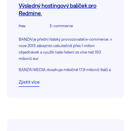
Výsledný hostingový balíček pro
Redmine.
E-commerce
Pole
:
BANZAI je přední italský provozovatel e-commerce: v
roce 2013 zákazníci uskutečnili přes 1 milion
objednávek a využili naše řešení za více než 150
milionů eur.
BANZAI MEDIA dosahuje měsíčně 17,9 milionů Italů a
každý den 3 miliony (data z Audiweb View - Celková
Zjistit více
cílová skupina za září). Je to díky jejich specifickému
použití, kvalitnímu obsahu a službám. Nabízejí
jedinečnou příležitost pro společnosti, které chtějí
oslovit tyto segmenty. Společnost používá Easy8 k
řízení projektů, financí, zdrojů a lidí.