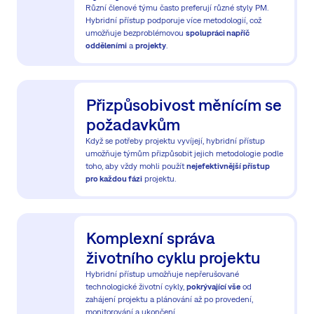
Různí členové týmu často preferují různé styly PM.
Hybridní přístup podporuje více metodologií, což
umožňuje bezproblémovou
spolupráci napříč
odděleními
a
projekty
.
Přizpůsobivost měnícím se
požadavkům
Když se potřeby projektu vyvíjejí, hybridní přístup
umožňuje týmům přizpůsobit jejich metodologie podle
toho, aby vždy mohli použít
nejefektivnější přístup
pro každou fázi
projektu.
Komplexní správa
životního cyklu projektu
Hybridní přístup umožňuje nepřerušované
technologické životní cykly,
pokrývající vše
od
zahájení projektu a plánování až po provedení,
monitorování a ukončení.