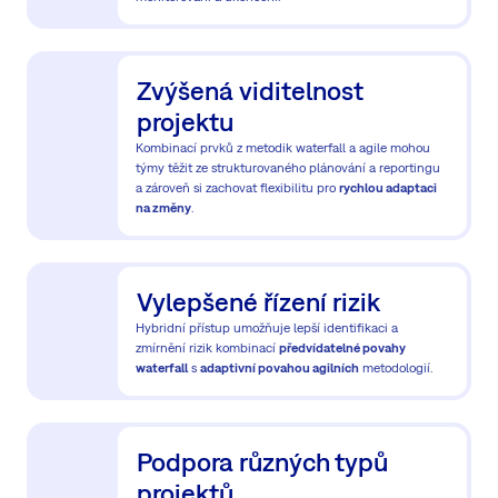
Zvýšená viditelnost
projektu
Kombinací prvků z metodik waterfall a agile mohou
týmy těžit ze strukturovaného plánování a reportingu
a zároveň si zachovat flexibilitu pro
rychlou adaptaci
na změny
.
Vylepšené řízení rizik
Hybridní přístup umožňuje lepší identifikaci a
zmírnění rizik kombinací
předvídatelné povahy
waterfall
s
adaptivní povahou agilních
metodologií.
Podpora různých typů
projektů