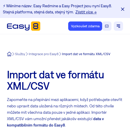
⚡️ Měníme název: Easy Redmine a Easy Project jsou nyní Easy8.
Stejná platforma, stejná data, stejný tým.
Zjistit více →
Vyzkoušet zdarma
Easy8
Služby
Integrace pro Easy8
Import dat ve formátu XML/CSV
Import dat ve formátu
XML/CSV
Zapomeňte na přepínání mezi aplikacemi, když potřebujete otevřít
nebo upravit data uložená na různých místech. Od této chvíle
můžete mít všechna data pouze v jedné aplikaci. Importér
XML/CSV vám umožní přenést jakákoliv existující
data v
kompatibilním formátu do Easy8
.