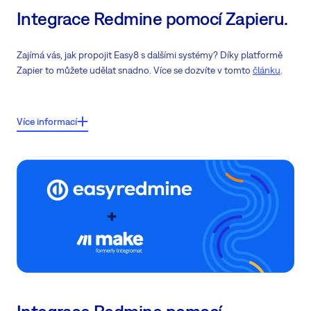
Integrace Redmine pomocí Zapieru.
Zajímá vás, jak propojit Easy8 s dalšími systémy? Díky platformě
Zapier to můžete udělat snadno. Více se dozvíte v tomto
článku
.
Klíčové vlastnosti:
Více informací
Proč je potřeba integrace
Co je Zapier a jak funguje
Co může Easy8 dělat na Zapieru
Typické použití
integrace
Pokyny pro možnosti integrace na Zapieru
Výhody integrace
s Easy8 pomocí Zapieru