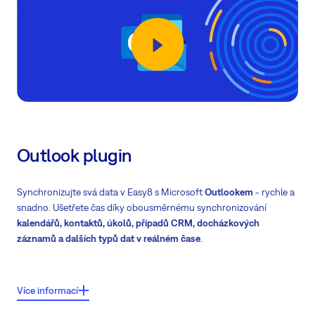
Bidirekcionální
synchronizace
Podporováno v Outlooku, Thunderbirdu, Apple iOS, Android OS a
dalších
Outlook plugin
Synchronizujte svá data v Easy8 s Microsoft
Outlookem
- rychle a
snadno. Ušetřete čas díky obousměrnému synchronizování
kalendářů, kontaktů, úkolů, případů CRM, docházkových
záznamů a dalších typů dat v reálném čase
.
Klíčové funkce:
Více informací
Zajišťuje synchronizaci schůzek, úkolů, milníků, kontaktů, případů CRM