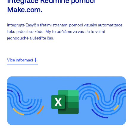
Integrace Redmine pomocí
Make.com.
Integrujte Easy8 s třetími stranami pomocí vizuální automatizace
toku práce bez kódu. My to uděláme za vás. Je to velmi
jednoduché a ušetříte čas.
Klíčové vlastnosti:
Více informací
Připojení k více než
1000+ systémům třetích stran
(Azure DevOps,
GSuite, Salesforce atd.)
Automatizace celého procesu
Průvodce možnostmi integrace na Make.com