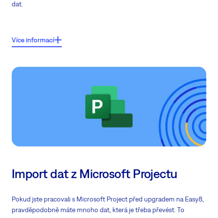
dat.
Proces migrace:
Více informací
Import hlavních výčtů: Stav, Priorita, Tracker, Skupiny uživatelů a Role
Dočasná konfigurace a přizpůsobení
Import dat: Projekty, Úkoly, Uživatelé, Časové záznamy, Přílohy, Značky,
Spolupracovníci, Sprinty a mnoho dalšího
Import dat z Microsoft Projectu
Pokud jste pracovali s Microsoft Project před upgradem na Easy8,
pravděpodobně máte mnoho dat, která je třeba převést. To