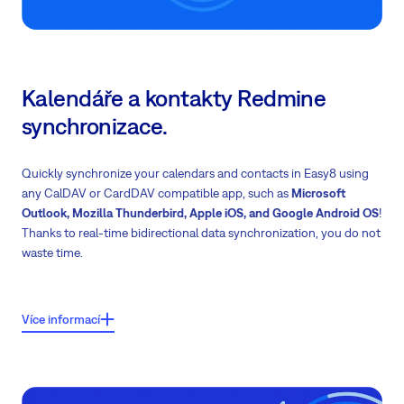
Kalendáře a kontakty Redmine
synchronizace.
Quickly synchronize your calendars and contacts in Easy8 using
any CalDAV or CardDAV compatible app, such as
Microsoft
Outlook, Mozilla Thunderbird, Apple iOS, and Google Android OS
!
Thanks to real-time bidirectional data synchronization, you do not
waste time.
Klíčové vlastnosti:
Více informací
Mějte svá setkání synchronizovaná s
jakoukoli
CalDAV/CardDAV
kompatibilní aplikací
Mějte své kontakty v dosahu