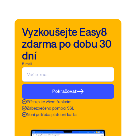
a záznamů o účasti
Kompatibilní s SSL/TLS
Jednoduchá instalace
pro Microsoft Outlook
Vyzkoušejte Easy8
Synchronizujte a organizujte více kalendářů
zdarma po dobu 30
Kompatibilní s
CalDAV/CardDAV
dní
E-mail
Pokračovat
Přístup ke všem funkcím
Zabezpečeno pomocí SSL
Není potřeba platební karta