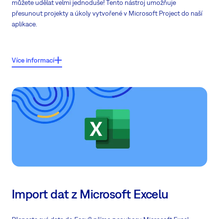
můžete udělat velmi jednoduše! Tento nástroj umožňuje
přesunout projekty a úkoly vytvořené v Microsoft Project do naší
aplikace.
Klíčové vlastnosti:
Více informací
Přesun celých
projektů, úkolů, podúkolů a milníků
Automatické mapování uživatelů s možností manuálního mapování
Jednoduché
nastavení importu
Každý projekt musí být přesunut samostatně (1 projekt = 1 soubor)
Import dat z Microsoft Excelu