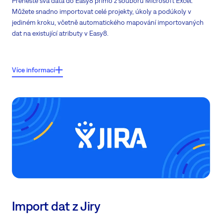
Přeneste svá data do Easy8 přímo z souboru Microsoft Excel.
Můžete snadno importovat celé projekty, úkoly a podúkoly v
jediném kroku, včetně automatického mapování importovaných
dat na existující atributy v Easy8.
Klíčové vlastnosti:
Více informací
Importovaná datová struktura:
Projekt - úkol - podúkol
(vše v jednom
souboru)
Importovaná pole na úkolech: Projekt, Úkol, Datum splnění, Přiřazený,
Priorita, Stav, Tracker, Popis
Importovaná pole na projektech: Název projektu
Importovaná data jsou
automaticky mapována
na existující atributy v
Easy8 pomocí kliknutí
Import dat z Jiry