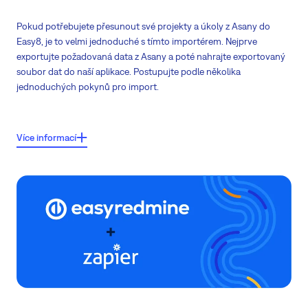
Pokud potřebujete přesunout své projekty a úkoly z Asany do
Easy8, je to velmi jednoduché s tímto importérem. Nejprve
exportujte požadovaná data z Asany a poté nahrajte exportovaný
soubor dat do naší aplikace. Postupujte podle několika
jednoduchých pokynů pro import.
Klíčové vlastnosti:
Více informací
Importovat
projekty a úkoly
s elementárními atributy
Importovaná data jsou automaticky mapována na existující atributy v
Easy8 pomocí tipování
Kompatibilní formát CSV
Jednoduché instrukce pro import
k následování