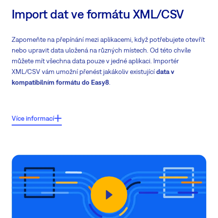
Import dat ve formátu XML/CSV
Zapomeňte na přepínání mezi aplikacemi, když potřebujete otevřít
nebo upravit data uložená na různých místech. Od této chvíle
můžete mít všechna data pouze v jedné aplikaci. Importér
XML/CSV vám umožní přenést jakákoliv existující
data v
kompatibilním formátu do Easy8
.
čové vlastnosti:
Více informací
Přesunout všechny existující entity (bez omezení)
Přesunutá data jsou ručně mapována
na existující atributy v Easy8
Vhodné pro přesunutí
komplexních
dat
pro náročné klienty
V jednom okamžiku můžete importovat jednu entitu s neomezeným
počtem atributů