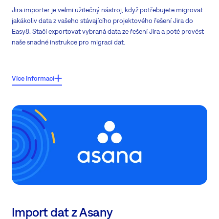
Jira importer je velmi užitečný nástroj, když potřebujete migrovat
jakákoliv data z vašeho stávajícího projektového řešení Jira do
Easy8. Stačí exportovat vybraná data ze řešení Jira a poté provést
naše snadné instrukce pro migraci dat.
Klíčové vlastnosti:
Více informací
Importujte
kompletní portfolia projektů
jedním souborem (projekty
nelze přesouvat jednotlivě)
Importovaná data jsou automaticky mapována na existující atributy v
Easy Projectu pomocí tipování
Přesunout přílohy také
Jednoduché instrukce pro migraci dat
Import dat z Asany