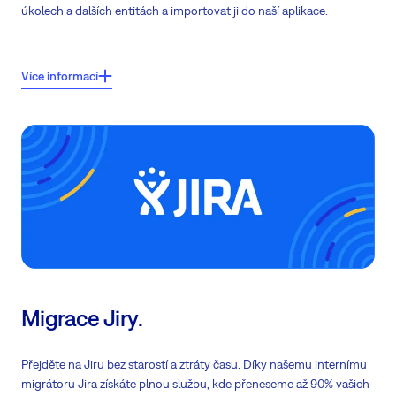
úkolech a dalších entitách a importovat ji do naší aplikace.
Klíčové vlastnosti:
Více informací
Přesunout
celou databázi z Redmine
do Easy8
Přesunout projekty, úkoly a všechny ostatní entity
Import bude proveden našimi administrátory nebo vašimi serverovými
administrátory (ne běžnými uživateli)
Máme více než
10 let zkušeností
s Redmine
Migrace Jiry.
Přejděte na Jiru bez starostí a ztráty času. Díky našemu internímu
migrátoru Jira získáte plnou službu, kde přeneseme až 90% vašich