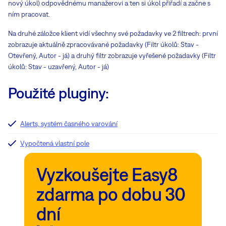
nový úkol) odpovědnému manažerovi a ten si úkol přiřadí a začne s
ním pracovat.
Na druhé záložce klient vidí všechny své požadavky ve 2 filtrech: první
zobrazuje aktuálně zpracovávané požadavky (Filtr úkolů: Stav -
Otevřený, Autor - já) a druhý filtr zobrazuje vyřešené požadavky (Filtr
úkolů: Stav - uzavřený, Autor - já)
Použité pluginy:
Alerts, systém časného varování
Vypočtená vlastní pole
Vyzkoušejte Easy8
zdarma po dobu 30
dní