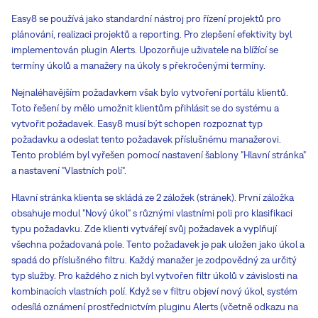
Easy8 se používá jako standardní nástroj pro řízení projektů pro
plánování, realizaci projektů a reporting. Pro zlepšení efektivity byl
implementován plugin Alerts. Upozorňuje uživatele na blížící se
termíny úkolů a manažery na úkoly s překročenými termíny.
Nejnaléhavějším požadavkem však bylo vytvoření portálu klientů.
Toto řešení by mělo umožnit klientům přihlásit se do systému a
vytvořit požadavek. Easy8 musí být schopen rozpoznat typ
požadavku a odeslat tento požadavek příslušnému manažerovi.
Tento problém byl vyřešen pomocí nastavení šablony "Hlavní stránka"
a nastavení "Vlastních polí".
Hlavní stránka klienta se skládá ze 2 záložek (stránek). První záložka
obsahuje modul "Nový úkol" s různými vlastními poli pro klasifikaci
typu požadavku. Zde klienti vytvářejí svůj požadavek a vyplňují
všechna požadovaná pole. Tento požadavek je pak uložen jako úkol a
spadá do příslušného filtru. Každý manažer je zodpovědný za určitý
typ služby. Pro každého z nich byl vytvořen filtr úkolů v závislosti na
kombinacích vlastních polí. Když se v filtru objeví nový úkol, systém
odesílá oznámení prostřednictvím pluginu Alerts (včetně odkazu na