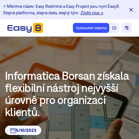
⚡️ Měníme název: Easy Redmine a Easy Project jsou nyní Easy8.
Stejná platforma, stejná data, stejný tým.
Zjistit více →
Vyzkoušet zdarma
Informatica Borsan získala
flexibilní nástroj nejvyšší
úrovně pro organizaci
klientů.
5/10/2023