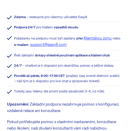
Zdarma
– dostupné pro všechny uživatele Easy8
Podpora 24/7
pro hlášení
výpadků cloudu
Klientskou zónu
Požadavky na podporu musí být zasílány
přes
nebo
support@easy8.com
e-mailem
:
Řeší základní
dotazy ohledně používání aplikace a hlášení chyb
24/7
– chatbot je k dispozici pro okamžitou pomoc a běžné dotazy
Pondělí až pátek, 9:00–17:00 CET
(pražský čas), kromě státních svátků
– náš tým je k dispozici pro live chat a zpracování ticketů
Tickety jsou řešeny dle priorit podle závažnosti (1–4, viz níže)
Upozornění:
Základní podpora nezahrnuje pomoc s konfigurací,
vzdálené relace ani konzultace.
Pokud potřebujete pomoc s vlastními nastaveními, konzultace
nebo školení, naši zkušení konzultanti vám rádi nabídnou