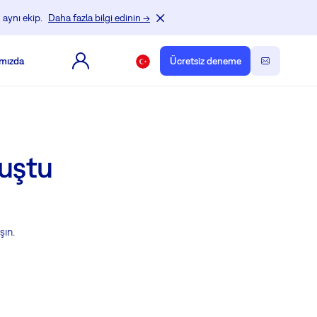
 aynı ekip.
Daha fazla bilgi edinin →
mızda
Ücretsiz deneme
luştu
şın.