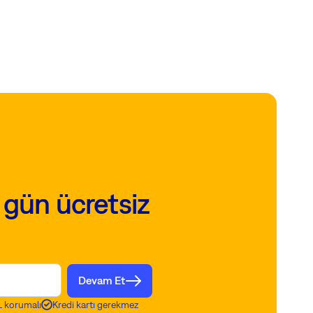
 gün ücretsiz
Devam Et
 korumalı
Kredi kartı gerekmez