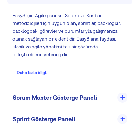
Easy8 için Agile panosu, Scrum ve Kanban
metodolojileri için uygun olan, sprintler, backloglar,
backlogdaki görevler ve durumlarıyla çalışmanıza
olanak sağlayan bir eklentidir. Easy8 ana faydası,
klasik ve agile yönetimi tek bir çözümde
birleştirebilme yeteneğidir.
Daha fazla bilgi.
Scrum Master Gösterge Paneli
Sprint Gösterge Paneli
Bir Scrum master rolü için uygun önceden
tanımlanmış bir kişisel kontrol paneli,
agile yönetim
ile
ilgili mevcut performans hakkında hızlı bir şekilde