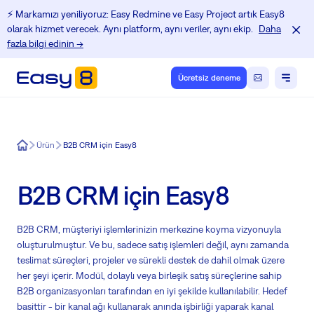
⚡️ Markamızı yeniliyoruz: Easy Redmine ve Easy Project artık Easy8
olarak hizmet verecek. Aynı platform, aynı veriler, aynı ekip.
Daha
fazla bilgi edinin →
Ücretsiz deneme
Easy8
Ürün
B2B CRM için Easy8
B2B CRM için Easy8
B2B CRM, müşteriyi işlemlerinizin merkezine koyma vizyonuyla
oluşturulmuştur. Ve bu, sadece satış işlemleri değil, aynı zamanda
teslimat süreçleri, projeler ve sürekli destek de dahil olmak üzere
her şeyi içerir. Modül, dolaylı veya birleşik satış süreçlerine sahip
B2B organizasyonları tarafından en iyi şekilde kullanılabilir. Hedef
basittir - bir kanal ağı kullanarak anında işbirliği yaparak kanal