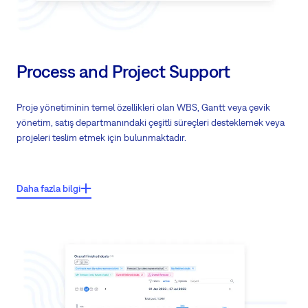
Process and Project Support
Proje yönetiminin temel özellikleri olan WBS, Gantt veya çevik
yönetim, satış departmanındaki çeşitli süreçleri desteklemek veya
projeleri teslim etmek için bulunmaktadır.
Önemli özellikler:
Daha fazla bilgi
Teslimat ekiplerini bir platformda işbirliği yapmaya veya ön satışları
yönetmeye ve satılan projeleri yönetmeye davet edin
Büyük RFP'leri su projeleri olarak yönetin
Yeni işe alımları veya ortakları bir proje olarak yönetin
İşe alımları yönetin