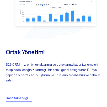
Fiyat Listesi, gelir kaynağınızı doğru bir şekilde anlamanızı sağlar.
Tüm satış sürecini optimize edin ve fırsatlarınızın detaylı bir genel
bakışını elde edin
Müşteri etkinliklerinin zengin bir zaman çizelgesinde kritik detayları
görüntüleyin
Takımınızı gerçek zamanlı güncellemelerle bilgilendirin
Performansınızı ve üç aylık hedeflerinizi net bir perspektifle görün
Ortak Yönetimi
B2B CRM'miz, en iyi ortaklarınızı ve detaylarına kadar ilerlemelerini
takip edebileceğiniz karmaşık bir ortak genel bakış sunar. Dünya
çapında bir ortak ağı oluşturun ve ürünlerinizi daha hızlı ve daha iyi
satın.
Önemli özellikler:
Daha fazla bilgi
Bölge modellemesini kullanarak performansı artırın