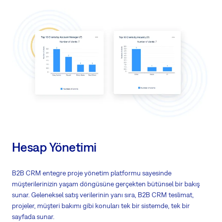
Harici hesap yöneticilerinin müşterilerinizle ilgilenmesine izin verin
Ortak bir ekosistem oluşturun ve ortakları daha iyi satış yapmaları için
eğitin
Ortaklarınızın B2B CRM içinde güvenli bir şekilde çalışmasına ve kesin
veri görünürlüğüne izin verin
Ortakların B2B CRM'deki kanıtları ve etkileşimleri, edinimden
(potansiyel müşteri) sürekli müşteri bakım operasyonlarına kadar
devam eder
Hesap Yönetimi
B2B CRM entegre proje yönetim platformu sayesinde
müşterilerinizin yaşam döngüsüne gerçekten bütünsel bir bakış
sunar. Geleneksel satış verilerinin yanı sıra, B2B CRM teslimat,
projeler, müşteri bakımı gibi konuları tek bir sistemde, tek bir
sayfada sunar.