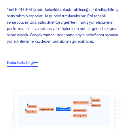
Yeni B2B CRM içinde, kolaylıkla oluşturabileceğiniz özelleştirilmiş
satış tahmin raporları ile güncel tutulacaksınız. Rol tabanlı
senaryolarımızda, satış direktörü gelirlerin, satış yöneticilerinin
performansının ve potansiyel müşterilerin net bir genel bakışına
sahip olacak. Gerçek zamanlı lider panolarıyla hedeflerini aşmaya
yönelik ilerleme kaydeden temsilcileri görebilirsiniz.
Önemli özellikler:
Daha fazla bilgi
Kritik kararlarınızı istediğiniz her yerde alın
Kapsamlı tahminlerle işletmenizin tam bir görünümünü elde edin
En iyi performans gösterenleri takip edin
Hesaplar hakkında derinlemesine bilgi ve istihbarat edinin
Kullanımı kolay ve sezgisel ana sayfalarla rakiplerinizin önünde olun