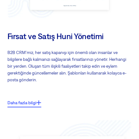
Satıcılar arasında yüzdeye göre kurşunları böler
Çoğaltma tanımlama
Fırsat ve Satış Huni Yönetimi
B2B CRM'miz, her satış kapanışı için önemli olan insanlar ve
bilgilere bağlı kalmanızı sağlayarak fırsatlarınızı yönetir. Herhangi
bir yerden. Oluşan tüm ilişkili faaliyetleri takip edin ve eylem
gerektiğinde güncellemeler alın. Şablonları kullanarak kolayca e-
posta gönderin.
Ana özellikler:
Daha fazla bilgi
Hızlı bir şekilde anlık teklifler oluşturun
Teklifleri ve sözleşmeleri netleştirmek için Ürün ve Hizmet Fiyat Listesi
kullanın