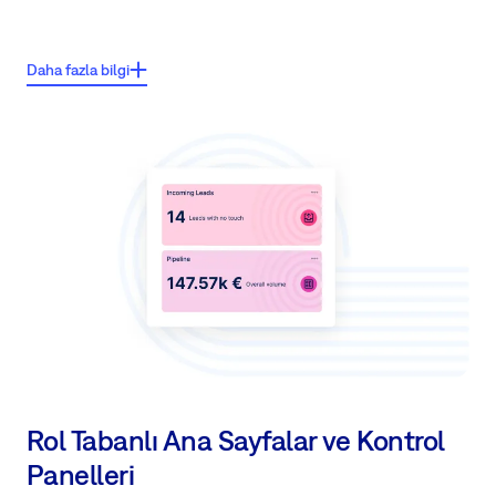
Önemli özellikler:
Daha fazla bilgi
Hesap, potansiyel müşteriler, fırsatlar ve kişiler gibi tüm ilişkili
varlıklardan satış faaliyetlerini özetler.
Hesap, iş geçmişi, teklifler ve benzeri hakkında tüm geleneksel satış
bilgilerini toplar.
Projeleri ve durumlarını anında görüntüler.
Hesaptaki sorunları veya yardım masası taleplerini görüntüler, müşteri
hizmetlerinin durumunu anlamaya ve satış ekibini uyarıya geçirmeye
olanak sağlar.
Satış ve müşteri hizmetleri ekiplerinin gerçekten işbirliği yapmasına ve
bilgi paylaşmasına olanak tanır.
Rol Tabanlı Ana Sayfalar ve Kontrol
Panelleri