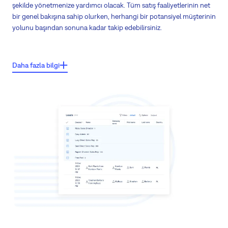
şekilde yönetmenize yardımcı olacak. Tüm satış faaliyetlerinin net
bir genel bakışına sahip olurken, herhangi bir potansiyel müşterinin
yolunu başından sonuna kadar takip edebilirsiniz.
Önemli özellikler:
Daha fazla bilgi
Leads'leri iş fırsatlarına dönüştürün
Leads'lerin rotasını takip edin ve onları doğru kişilere bir lead splitter
kullanarak atayın
Tüm kanallarda pazarlama kampanyalarını ve sonuçlarını takip edin
Satış faaliyetlerinizi takip edin ve önünüzde ne olduğunu netleştirin
Daha iyi sonuçlar elde etmek için ortaklarınızla işbirliği yapın