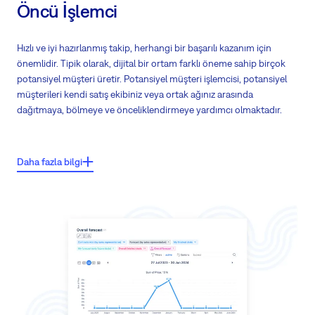
Öncü İşlemci
Hızlı ve iyi hazırlanmış takip, herhangi bir başarılı kazanım için
önemlidir. Tipik olarak, dijital bir ortam farklı öneme sahip birçok
potansiyel müşteri üretir. Potansiyel müşteri işlemcisi, potansiyel
müşterileri kendi satış ekibiniz veya ortak ağınız arasında
dağıtmaya, bölmeye ve önceliklendirmeye yardımcı olmaktadır.
Önemli özellikler:
Daha fazla bilgi
Pazarlama otomasyon aracınızın kurşun verilerini göndermek için
kullanılabilir uç nokta
Alınan tüm veriler bir kurşun kaydına dönüştürülür ve bu şekilde
koşullandırılabilir
Koşullarına bağlı olarak, her bir kurşun ekibinizin üyesine veya
ortağınıza atanır
Koşullar kurşunları önceliklendirebilir