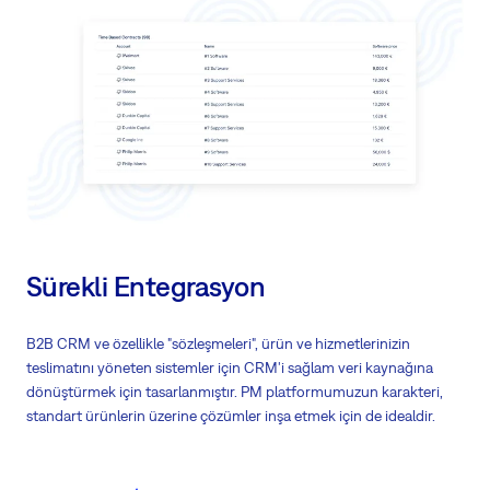
Müşterilerinize harika hizmetler ve sıfır çaba sunun
En iyi uygulamanızla her müşteri için süreci özelleştirin
Daha az zaman harcayacak paylaşılan rollerden en iyi şekilde
yararlanın ve maliyetlerinizi düşürün
Sürekli Entegrasyon
B2B CRM ve özellikle "sözleşmeleri", ürün ve hizmetlerinizin
teslimatını yöneten sistemler için CRM'i sağlam veri kaynağına
dönüştürmek için tasarlanmıştır. PM platformumuzun karakteri,
standart ürünlerin üzerine çözümler inşa etmek için de idealdir.
Ana özellikler: