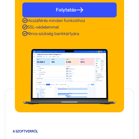
Folytatás
Hozzáférés minden funkcióhoz
SSL-védelemmel
Nincs szükség bankkártyára
A SZOFTVERRŐL