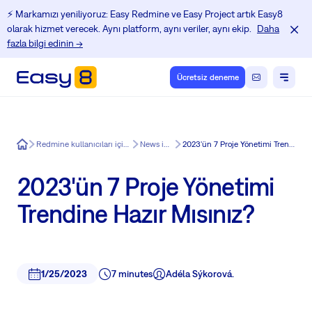
⚡️ Markamızı yeniliyoruz: Easy Redmine ve Easy Project artık Easy8
olarak hizmet verecek. Aynı platform, aynı veriler, aynı ekip.
Daha
fazla bilgi edinin →
Ücretsiz deneme
Easy8
Redmine kullanıcıları için Eğitim Merkezi
News in Easy8
2023'ün 7 Proje Yönetimi Trendine Hazır Mısınız?
2023'ün 7 Proje Yönetimi
Trendine Hazır Mısınız?
1/25/2023
7 minutes
Adéla Sýkorová.