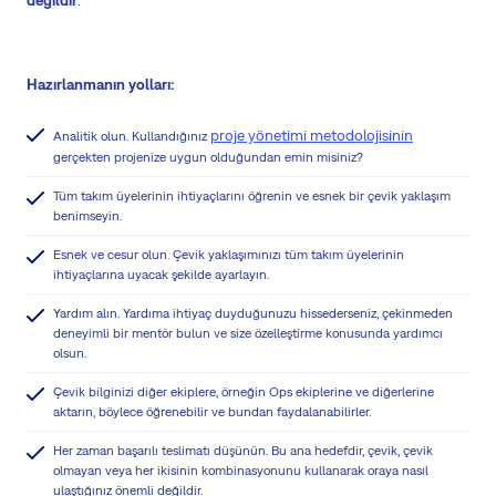
Hazırlanmanın yolları:
proje yönetimi metodolojisinin
Analitik olun. Kullandığınız
gerçekten projenize uygun olduğundan emin misiniz?
Tüm takım üyelerinin ihtiyaçlarını öğrenin ve esnek bir çevik yaklaşım
benimseyin.
Esnek ve cesur olun. Çevik yaklaşımınızı tüm takım üyelerinin
ihtiyaçlarına uyacak şekilde ayarlayın.
Yardım alın. Yardıma ihtiyaç duyduğunuzu hissederseniz, çekinmeden
deneyimli bir mentör bulun ve size özelleştirme konusunda yardımcı
olsun.
Çevik bilginizi diğer ekiplere, örneğin Ops ekiplerine ve diğerlerine
aktarın, böylece öğrenebilir ve bundan faydalanabilirler.
Her zaman başarılı teslimatı düşünün. Bu ana hedefdir, çevik, çevik
olmayan veya her ikisinin kombinasyonunu kullanarak oraya nasıl
ulaştığınız önemli değildir.