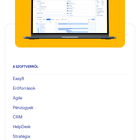
A SZOFTVERRŐL
Easy8
Erőforrások
Agile
Pénzügyek
CRM
HelpDesk
Stratégia