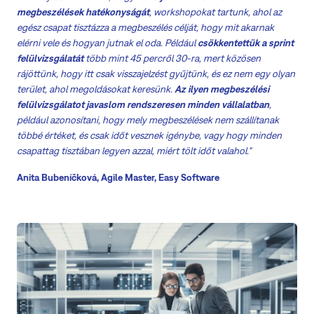
megbeszélések hatékonyságát
, workshopokat tartunk, ahol az
egész csapat tisztázza a megbeszélés célját, hogy mit akarnak
elérni vele és hogyan jutnak el oda. Például
csökkentettük a sprint
felülvizsgálatát
több mint 45 percről 30-ra, mert közösen
rájöttünk, hogy itt csak visszajelzést gyűjtünk, és ez nem egy olyan
terület, ahol megoldásokat keresünk.
Az ilyen megbeszélési
felülvizsgálatot javaslom rendszeresen minden vállalatban
,
például azonosítani, hogy mely megbeszélések nem szállítanak
többé értéket, és csak időt vesznek igénybe, vagy hogy minden
csapattag tisztában legyen azzal, miért tölt időt valahol."
Anita Bubeníčková, Agile Master, Easy Software