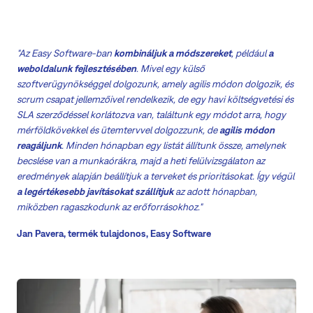
"Az Easy Software-ban
kombináljuk a módszereket
, például
a
weboldalunk fejlesztésében
. Mivel egy külső
szoftverügynökséggel dolgozunk, amely agilis módon dolgozik, és
scrum csapat jellemzőivel rendelkezik, de egy havi költségvetési és
SLA szerződéssel korlátozva van, találtunk egy módot arra, hogy
mérföldkövekkel és ütemtervvel dolgozzunk, de
agilis módon
reagáljunk
. Minden hónapban egy listát állítunk össze, amelynek
becslése van a munkaórákra, majd a heti felülvizsgálaton az
eredmények alapján beállítjuk a terveket és prioritásokat. Így végül
a legértékesebb javításokat szállítjuk
az adott hónapban,
miközben ragaszkodunk az erőforrásokhoz."
Jan Pavera, termék tulajdonos, Easy Software