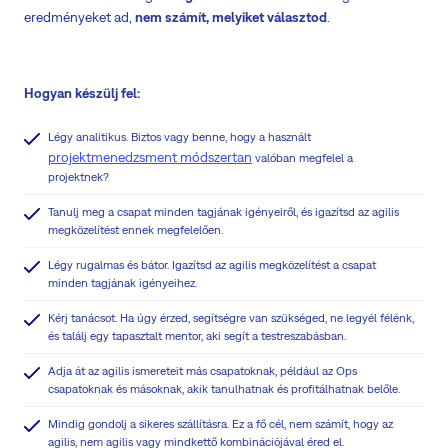
eredményeket ad,
nem számít, melyiket választod
.
Hogyan készülj fel:
Légy analitikus. Biztos vagy benne, hogy a használt
projektmenedzsment módszertan
valóban megfelel a
projektnek?
Tanulj meg a csapat minden tagjának igényeiről, és igazítsd az agilis
megközelítést ennek megfelelően.
Légy rugalmas és bátor. Igazítsd az agilis megközelítést a csapat
minden tagjának igényeihez.
Kérj tanácsot. Ha úgy érzed, segítségre van szükséged, ne legyél félénk,
és találj egy tapasztalt mentor, aki segít a testreszabásban.
Adja át az agilis ismereteit más csapatoknak, például az Ops
csapatoknak és másoknak, akik tanulhatnak és profitálhatnak belőle.
Mindig gondolj a sikeres szállításra. Ez a fő cél, nem számít, hogy az
agilis, nem agilis vagy mindkettő kombinációjával éred el.