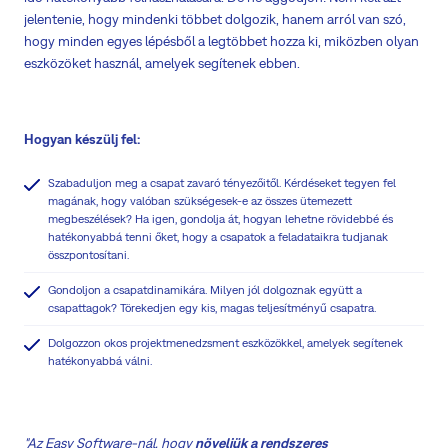
jelentenie, hogy mindenki többet dolgozik, hanem arról van szó,
hogy minden egyes lépésből a legtöbbet hozza ki, miközben olyan
eszközöket használ, amelyek segítenek ebben.
Hogyan készülj fel:
Szabaduljon meg a csapat zavaró tényezőitől. Kérdéseket tegyen fel
magának, hogy valóban szükségesek-e az összes ütemezett
megbeszélések? Ha igen, gondolja át, hogyan lehetne rövidebbé és
hatékonyabbá tenni őket, hogy a csapatok a feladataikra tudjanak
összpontosítani.
Gondoljon a csapatdinamikára. Milyen jól dolgoznak együtt a
csapattagok? Törekedjen egy kis, magas teljesítményű csapatra.
Dolgozzon okos projektmenedzsment eszközökkel, amelyek segítenek
hatékonyabbá válni.
"Az Easy Software-nál, hogy
növeljük a rendszeres