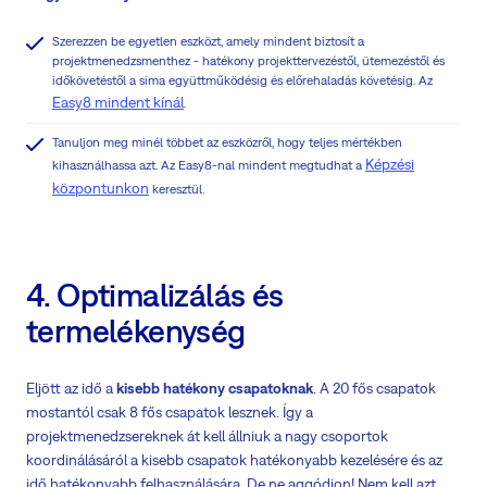
Szerezzen be egyetlen eszközt, amely mindent biztosít a
projektmenedzsmenthez - hatékony projekttervezéstől, ütemezéstől és
időkövetéstől a sima együttműködésig és előrehaladás követésig. Az
Easy8 mindent kínál
.
Tanuljon meg minél többet az eszközről, hogy teljes mértékben
Képzési
kihasználhassa azt. Az Easy8-nal mindent megtudhat a
központunkon
keresztül.
4. Optimalizálás és
termelékenység
Eljött az idő a
kisebb hatékony csapatoknak
. A 20 fős csapatok
mostantól csak 8 fős csapatok lesznek. Így a
projektmenedzsereknek át kell állniuk a nagy csoportok
koordinálásáról a kisebb csapatok hatékonyabb kezelésére és az
idő hatékonyabb felhasználására. De ne aggódjon! Nem kell azt