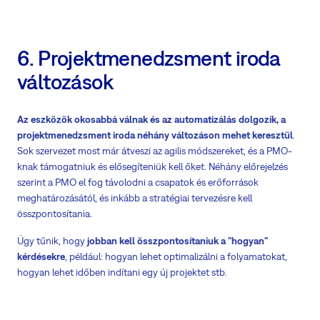
6. Projektmenedzsment iroda
változások
Az eszközök okosabbá válnak és az automatizálás dolgozik, a
projektmenedzsment iroda néhány változáson mehet keresztül
.
Sok szervezet most már átveszi az agilis módszereket, és a PMO-
knak támogatniuk és elősegíteniük kell őket. Néhány előrejelzés
szerint a PMO el fog távolodni a csapatok és erőforrások
meghatározásától, és inkább a stratégiai tervezésre kell
összpontosítania.
Úgy tűnik, hogy
jobban kell összpontosítaniuk a "hogyan"
kérdésekre
, például: hogyan lehet optimalizálni a folyamatokat,
hogyan lehet időben indítani egy új projektet stb.