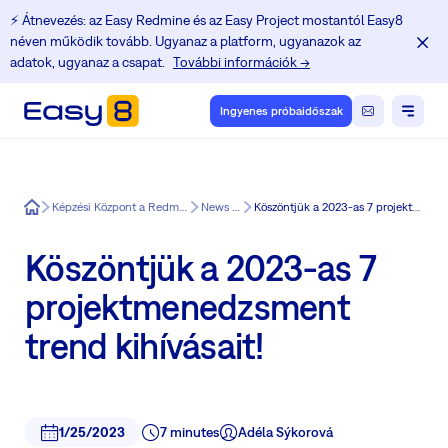
⚡️ Átnevezés: az Easy Redmine és az Easy Project mostantól Easy8
néven működik tovább. Ugyanaz a platform, ugyanazok az
adatok, ugyanaz a csapat.
További információk →
Ingyenes próbaidőszak
Easy8
Képzési Központ a Redmine felhasználók számára
News in Easy8
Köszöntjük a 2023-as 7 projektmenedzsment trend kihívásait!
Köszöntjük a 2023-as 7
projektmenedzsment
trend kihívásait!
1/25/2023
7 minutes
Adéla Sýkorová