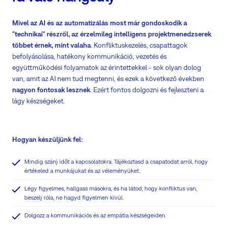
Mivel az AI és az automatizálás most már gondoskodik a
"technikai" részről, az érzelmileg intelligens projektmenedzserek
többet érnek, mint valaha
. Konfliktuskezelés, csapattagok
befolyásolása, hatékony kommunikáció, vezetés és
együttműködési folyamatok az érintettekkel - sok olyan dolog
van, amit az AI nem tud megtenni, és ezek a következő években
nagyon fontosak lesznek
. Ezért fontos dolgozni és fejleszteni a
lágy készségeket.
Hogyan készüljünk fel:
Mindig szánj időt a kapcsolatokra. Tájékoztasd a csapatodat arról, hogy
értékeled a munkájukat és az véleményüket.
Légy figyelmes, hallgass másokra, és ha látod, hogy konfliktus van,
beszélj róla, ne hagyd figyelmen kívül.
Dolgozz a kommunikációs és az empátia készségeiden.