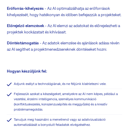
Erőforrás-kihelyezés
- Az AI optimalizálhatja az erőforrások
kihelyezését, hogy hatékonyan és időben befejezzük a projekteket.
Előrejelző elemzések
- Az AI elemzi az adatokat és előrejelezheti a
projektek kockázatait és kihívásait.
Döntéstámogatás
- Az adatok elemzése és ajánlások adása révén
az AI segíthet a projektmenedzsereknek döntéseket hozni.
Hogyan készüljünk fel:
Adjunk esélyt a technológiának, és ne féljünk kísérletezni vele.
Fejlesszük azokat a készségeket, amelyekre az AI nem képes, például a
vezetési, érzelmi intelligencia, személyes kommunikáció
(konfliktuskezelés, konszenzusépítés és meggyőzés) és a kreatív
problémamegoldás.
Tanuljuk meg használni a menetrend vagy az adatvizualizáció
automatizálását a bonyolult feladatok elvégzéséhez.