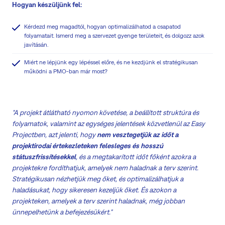
Hogyan készüljünk fel:
Kérdezd meg magadtól, hogyan optimalizálhatod a csapatod
folyamatait. Ismerd meg a szervezet gyenge területeit, és dolgozz azok
javításán.
Miért ne lépjünk egy lépéssel előre, és ne kezdjünk el stratégikusan
működni a PMO-ban már most?
"A projekt átlátható nyomon követése, a beállított struktúra és
folyamatok, valamint az egységes jelentések közvetlenül az Easy
Projectben, azt jelenti, hogy
nem vesztegetjük az időt a
projektirodai értekezleteken felesleges és hosszú
státuszfrissítésekkel
, és a megtakarított időt főként azokra a
projektekre fordíthatjuk, amelyek nem haladnak a terv szerint.
Stratégikusan nézhetjük meg őket, és optimalizálhatjuk a
haladásukat, hogy sikeresen kezeljük őket. És azokon a
projekteken, amelyek a terv szerint haladnak, még jobban
ünnepelhetünk a befejezésükért."