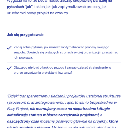
Wygląda na to, że będą musieli
zacząć skupiać się bardziej na
pytaniach "jak"
, takich jak: jak zoptymalizować procesy, jak
uruchomić nowy projekt na czas itp.
Jak się przygotować:
Zadaj sobie pytanie, jak możesz zoptymalizować procesy swojego
zespołu. Dowiedz się o słabych stronach swojej organizacji i pracuj nad
ich poprawą.
Dlaczego nie być o krok do przodu i zacząć działać strategicznie w
biurze zarządzania projektami już teraz?
"Dzięki transparentnemu śledzeniu projektów, ustalonej strukturze
i procesom oraz zintegrowanemu raportowaniu bezpośrednio w
Easy Project,
nie marnujemy czasu na niepotrzebne i długie
aktualizacje statusu w biurze zarządzania projektami
, a
oszczędzony czas
możemy poświęcić głównie na projekty,
które
nie idą zgodnie z planem
. Możemy na nie patrzeć strategicznie i