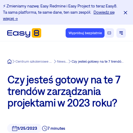
⚡️ Zmieniamy nazwę: Easy Redmine i Easy Project to teraz Easy8.
Ta sama platforma, te same dane, ten sam zespół.
Dowiedz się
więcej →
Wypróbuj bezpłatnie
Easy8
Centrum szkoleniowe dla użytkowników Redmine.
News in Easy8
Czy jesteś gotowy na te 7 trendów zarządzania projektami w 2023 roku?
Czy jesteś gotowy na te 7
trendów zarządzania
projektami w 2023 roku?
1/25/2023
7 minutes