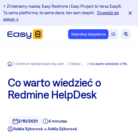
⚡️ Zmieniamy nazwę: Easy Redmine i Easy Project to teraz Easy8.
Ta sama platforma, te same dane, ten sam zespół.
Dowiedz się
więcej →
Wypróbuj bezpłatnie
Easy8
Centrum szkoleniowe dla użytkowników Redmine.
News in Easy8
Co warto wiedzieć o Redmine HelpDesk
Co warto wiedzieć o
Redmine HelpDesk
2/10/2021
4 minutes
Adéla Sýkorová -> Adéla Sýkorová