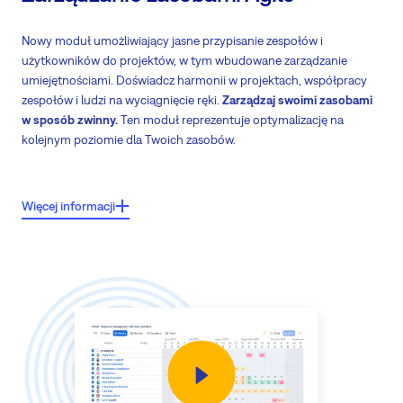
Nowy moduł umożliwiający jasne przypisanie zespołów i
użytkowników do projektów, w tym wbudowane zarządzanie
umiejętnościami. Doświadcz harmonii w projektach, współpracy
zespołów i ludzi na wyciągnięcie ręki.
Zarządzaj swoimi zasobami
w sposób zwinny.
Ten moduł reprezentuje optymalizację na
kolejnym poziomie dla Twoich zasobów.
Podstawowe cechy:
Więcej informacji
Łatwe i wizualne narzędzie do planowania zasobów na najwyższym
poziomie
Alternatywna wersja klasycznego zarządzania zasobami
Alokacja zespołów Agile
Alokacja zasobów portfelowych - wejście i wyjście z planowania
Tylko podstawowe wymiary (projekt, zespoły, pracownicy, czas)