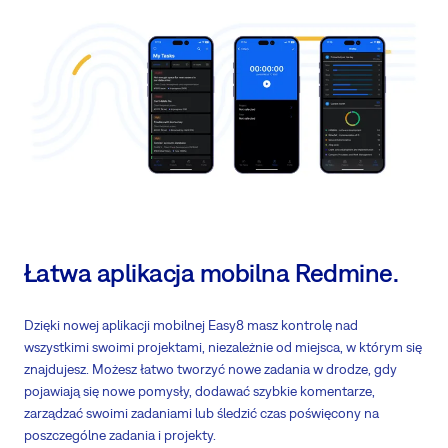
Otrzymuj powiadomienia
o brakujących obecnościach, wyjątkach lub
innych niestandardowych powiadomieniach
Przeglądaj zaplanowane godziny pracy w porównaniu do faktycznie
przepracowanych, aby przewidzieć potrzeby operacyjne
Przeglądaj i zatwierdzaj
wnioski urlopowe
Może służyć jako centralne miejsce pracy dla zarządzania
obecnościami
Dostosuj informacje wyświetlane na pulpicie
Łatwa aplikacja mobilna Redmine.
Dzięki nowej aplikacji mobilnej Easy8
masz kontrolę nad
wszystkimi swoimi projektami, niezależnie od miejsca, w którym się
znajdujesz. Możesz łatwo tworzyć nowe zadania w drodze, gdy
pojawiają się nowe pomysły, dodawać szybkie komentarze,
zarządzać swoimi zadaniami lub śledzić czas poświęcony na
poszczególne zadania i projekty.