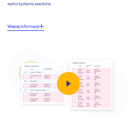
wykorzystania zasobów.
Cechy kluczowe:
Więcej informacji
Łatwość dostosowywania
Alokacje śledzenia
- ile czasu jest przeznaczone na każdy rodzaj
śledzenia
Wykorzystanie grupowe
Całkowity wykres alokacji
Różnorodność opcji wizualizacji (wykres, diagram, wskaźnik, pipeline, ...)