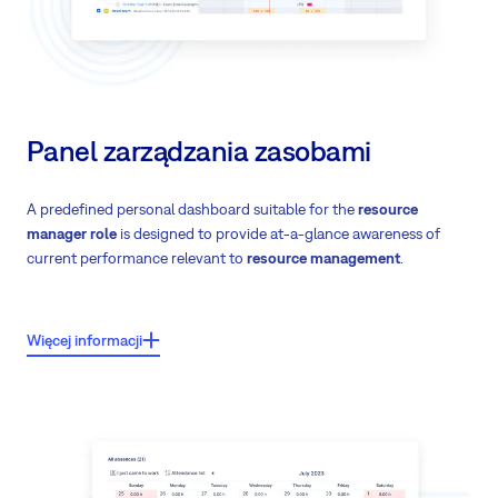
Integracja z zarządzaniem zasobami
- planowana obecność jest
uwzględniana w zarządzaniu zasobami
Predefiniowane kalendarze świąteczne
Panel zarządzania zasobami
A predefined personal dashboard suitable for the
resource
manager role
is designed to provide at-a-glance awareness of
current performance relevant to
resource management
.
Więcej informacji
Moduł zarządzania zasobami
Raport płac i fakturacji
Raport wydatków
Zaawansowane raporty czasowe