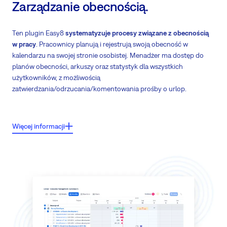
Zarządzanie obecnością.
Ten plugin Easy8
systematyzuje procesy związane z obecnością
w pracy
. Pracownicy planują i rejestrują swoją obecność w
kalendarzu na swojej stronie osobistej. Menadżer ma dostęp do
planów obecności, arkuszy oraz statystyk dla wszystkich
użytkowników, z możliwością
zatwierdzania/odrzucania/komentowania prośby o urlop.
Cechy kluczowe:
Więcej informacji
Rejestracja obecności
za pomocą osobistego kalendarza (biuro,
zwolnienie lekarskie, urlop, praca zdalna itp.)
Planowanie przyszłej obecności w kalendarzu
Zatwierdzanie urlopów
przez kierowników
Automatyczna rejestracja obecności poprzez dostęp do Easy8 z
określonego adresu IP