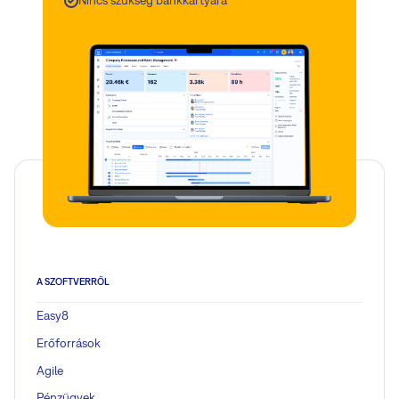
Nincs szükség bankkártyára
A SZOFTVERRŐL
Easy8
Erőforrások
Agile
Pénzügyek