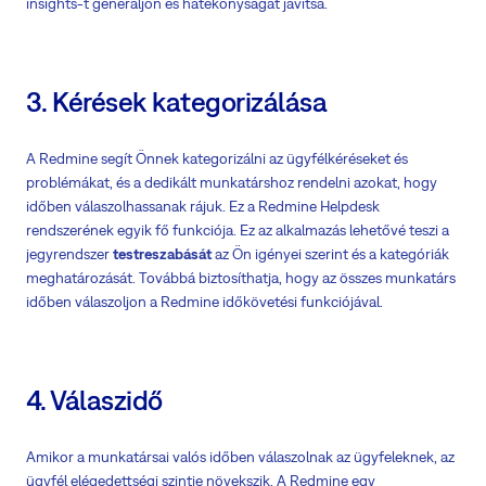
insights-t generáljon és hatékonyságát javítsa.
3. Kérések kategorizálása
A Redmine segít Önnek kategorizálni az ügyfélkéréseket és
problémákat, és a dedikált munkatárshoz rendelni azokat, hogy
időben válaszolhassanak rájuk. Ez a Redmine Helpdesk
rendszerének egyik fő funkciója. Ez az alkalmazás lehetővé teszi a
jegyrendszer
testreszabását
az Ön igényei szerint és a kategóriák
meghatározását. Továbbá biztosíthatja, hogy az összes munkatárs
időben válaszoljon a Redmine időkövetési funkciójával.
4. Válaszidő
Amikor a munkatársai valós időben válaszolnak az ügyfeleknek, az
ügyfél elégedettségi szintje növekszik. A Redmine egy