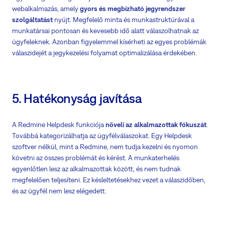
webalkalmazás, amely
gyors és megbízható jegyrendszer
szolgáltatást
nyújt. Megfelelő minta és munkastruktúrával a
munkatársai pontosan és kevesebb idő alatt válaszolhatnak az
ügyfeleknek. Azonban figyelemmel kísérheti az egyes problémák
válaszidejét a jegykezelési folyamat optimalizálása érdekében.
5. Hatékonyság javítása
A Redmine Helpdesk funkciója
növeli az alkalmazottak fókuszát
.
Továbbá kategorizálhatja az ügyfélválaszokat. Egy Helpdesk
szoftver nélkül, mint a Redmine, nem tudja kezelni és nyomon
követni az összes problémát és kérést. A munkaterhelés
egyenlőtlen lesz az alkalmazottak között, és nem tudnak
megfelelően teljesíteni. Ez késleltetésekhez vezet a válaszidőben,
és az ügyfél nem lesz elégedett.