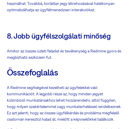
használhat. Továbbá, korlátlan jegy létrehozásával hatékonyan
optimalizálhatja az ügyfélmenedzseri interakciókat.
8. Jobb ügyfélszolgálati minőség
Amikor az összes üzleti feladat és tevékenység a Redmine gyors és
megbízható eszközein fut.
Összefoglalás
A Redmine segítségével kezelheti az ügyfelekkel való
kommunikációt. A legjobb része az, hogy minden jegyet
különböző munkatársakhoz lehet hozzárendelni, attól függően,
hogy milyen szakértelemmel vagy munkaterheléssel rendelkeznek.
Ez azt jelenti, hogy az összes ügyfélkérdés és probléma megfelelő
csatornán keresztül halad át, mielőtt a képviselőkkel találkozik.