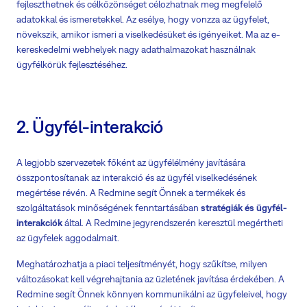
fejleszthetnek és célközönséget célozhatnak meg megfelelő
adatokkal és ismeretekkel. Az esélye, hogy vonzza az ügyfelet,
növekszik, amikor ismeri a viselkedésüket és igényeiket. Ma az e-
kereskedelmi webhelyek nagy adathalmazokat használnak
ügyfélkörük fejlesztéséhez.
2. Ügyfél-interakció
A legjobb szervezetek főként az ügyfélélmény javítására
összpontosítanak az interakció és az ügyfél viselkedésének
megértése révén. A Redmine segít Önnek a termékek és
szolgáltatások minőségének fenntartásában
stratégiák és ügyfél-
interakciók
által. A Redmine jegyrendszerén keresztül megértheti
az ügyfelek aggodalmait.
Meghatározhatja a piaci teljesítményét, hogy szűkítse, milyen
változásokat kell végrehajtania az üzletének javítása érdekében. A
Redmine segít Önnek könnyen kommunikálni az ügyfeleivel, hogy