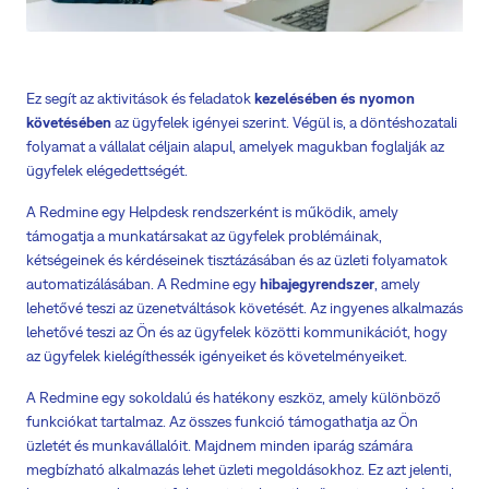
Ez segít az aktivitások és feladatok
kezelésében és nyomon
követésében
az ügyfelek igényei szerint. Végül is, a döntéshozatali
folyamat a vállalat céljain alapul, amelyek magukban foglalják az
ügyfelek elégedettségét.
A Redmine egy Helpdesk rendszerként is működik, amely
támogatja a munkatársakat az ügyfelek problémáinak,
kétségeinek és kérdéseinek tisztázásában és az üzleti folyamatok
automatizálásában. A Redmine egy
hiba
jegyrendszer
, amely
lehetővé teszi az üzenetváltások követését. Az ingyenes alkalmazás
lehetővé teszi az Ön és az ügyfelek közötti kommunikációt, hogy
az ügyfelek kielégíthessék igényeiket és követelményeiket.
A Redmine egy sokoldalú és hatékony eszköz, amely különböző
funkciókat tartalmaz. Az összes funkció támogathatja az Ön
üzletét és munkavállalóit. Majdnem minden iparág számára
megbízható alkalmazás lehet üzleti megoldásokhoz. Ez azt jelenti,