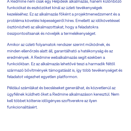
A Redmine nem csak egy Helpdesk alkalmazás, hanem különböző
funkciókat és eszközöket kínál az üzleti tevékenységek
kezeléséhez. Ez az alkalmazás főként a projektmenedzsment és a
probléma követési képességeiről híres. Emellett az időkövetéssel
ösztönözheti az alkalmazottakat, hogy a feladatokra
összpontosítsanak és növeljék a termelékenységet.
Amikor az üzleti folyamatok rendszer szerint működnek, és
minden ellenőrzés alatt áll, garantálható a hatékonyság és az
eredmények. A Redmine webalkalmazás segít ezekben a
funkciókban. Ez az alkalmazás lehetővé teszi a harmadik féltől
származó bővítmények támogatását is, így több tevékenységet és
feladatot végezhet egyetlen platformon.
Például számlákat és becsléseket generálhat, és közvetlenül az
ügyfélnek küldheti őket a Redmine alkalmazáson keresztül. Nem
kell többet költenie időigényes szoftverekre az ilyen
funkcionalitásért.