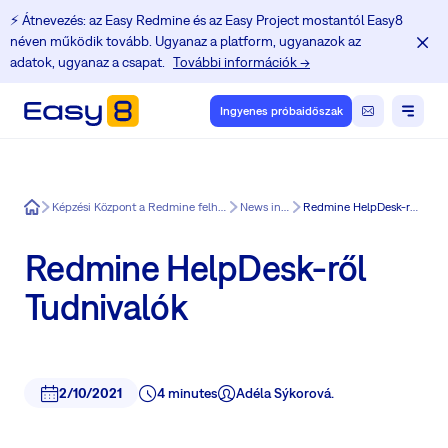
⚡️ Átnevezés: az Easy Redmine és az Easy Project mostantól Easy8
néven működik tovább. Ugyanaz a platform, ugyanazok az
adatok, ugyanaz a csapat.
További információk →
Ingyenes próbaidőszak
Easy8
Képzési Központ a Redmine felhasználók számára
News in Easy8
Redmine HelpDesk-ről Tudnivalók
Redmine HelpDesk-ről
Tudnivalók
2/10/2021
4 minutes
Adéla Sýkorová.