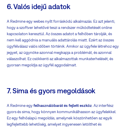
6. Valós idejű adatok
A Redmine egy webes nyílt forráskódú alkalmazás. Ez azt jelenti,
hogy a szoftver lehetővé teszi a rendszer működtetését online
kapcsolaton keresztül. Az összes adatot a felhőben tárolják, és
nem kell aggódnia a manuális adattárolás miatt. Ezért az összes
ügyfélválasz valós időben történik. Amikor az ügyfele létrehoz egy
jegyet, az ügynöke azonnal megkapja a problémát, és azonnal
válaszolhat. Ez csökkenti az alkalmazottak munkaterhelését, és
gyorsan megoldja az ügyfél aggodalmait.
7. Sima és gyors megoldások
A Redmine egy
felhasználóbarát és fejlett eszköz
. Az interfész
gyors és sima, hogy könnyen kommunikálhasson az ügyfelekkel.
Ez egy felhőalapú megoldás, amelynek köszönhetően az egyik
legfejlettebb lehetőség, amelyet ingyenesen letölthet és