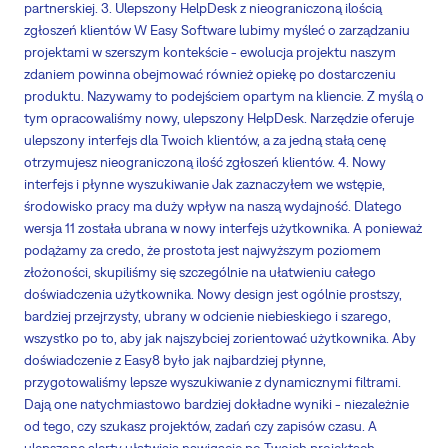
partnerskiej. 3. Ulepszony HelpDesk z nieograniczoną ilością
zgłoszeń klientów W Easy Software lubimy myśleć o zarządzaniu
projektami w szerszym kontekście - ewolucja projektu naszym
zdaniem powinna obejmować również opiekę po dostarczeniu
produktu. Nazywamy to podejściem opartym na kliencie. Z myślą o
tym opracowaliśmy nowy, ulepszony HelpDesk. Narzędzie oferuje
ulepszony interfejs dla Twoich klientów, a za jedną stałą cenę
otrzymujesz nieograniczoną ilość zgłoszeń klientów. 4. Nowy
interfejs i płynne wyszukiwanie Jak zaznaczyłem we wstępie,
środowisko pracy ma duży wpływ na naszą wydajność. Dlatego
wersja 11 została ubrana w nowy interfejs użytkownika. A ponieważ
podążamy za credo, że prostota jest najwyższym poziomem
złożoności, skupiliśmy się szczególnie na ułatwieniu całego
doświadczenia użytkownika. Nowy design jest ogólnie prostszy,
bardziej przejrzysty, ubrany w odcienie niebieskiego i szarego,
wszystko po to, aby jak najszybciej zorientować użytkownika. Aby
doświadczenie z Easy8 było jak najbardziej płynne,
przygotowaliśmy lepsze wyszukiwanie z dynamicznymi filtrami.
Dają one natychmiastowo bardziej dokładne wyniki - niezależnie
od tego, czy szukasz projektów, zadań czy zapisów czasu. A