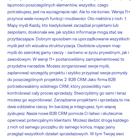
łączności poszczególnych elementów, wszystko, czego
potrzebujesz, jest na wyciągnięcie ręki. Ale to nie koniec. Wersja 11+
przynosi wiele nowych funkcji i możliwości. Oto niektóre z nich. 1.
Mapy myśli Każdy, kto kiedykolwiek zarządzał projektami lub
zespołami, doskonale wie, jak szybko informacje mogą stać się
przytłaczające. Dobrym sposobem na uporządkowanie wszystkich
myśli jest ich wizualna strukturyzacja. Osobiście używam map
myśli do szerokiej gamy rzeczy - zarówno w życiu prywatnym, jak i
zawodowym. W wersji 11+ postanowiliśmy zaimplementować to
przydatne narzędzie. Możesz zorganizować swoje myśli,
zaplanować szczegóły projektu i szybko przypisać swoje pomysły
do poszczególnych projektów. 2. B2B CRM Jako firma B2B
potrzebowaliśmy solidnego CRM, który pozwoliłby nam
kontrolować cały proces sprzedaży. Stworzyliśmy go sami i teraz
możesz go wypróbować. Zarządzanie projektami i sprzedażą to nie
dwie oddzielne rzeczy. Im bardziej je integrujesz, tym więcej
zyskujesz. Nasze nowe B2B CRM pomoże Ci łatwo i skutecznie
operować potencjalnymi klientami. Możesz śledzić drogę każdego
z nich od samego początku do samego końca, mając jasny
przegląd wszystkich działań sprzedażowych. W tym Twojej sieci