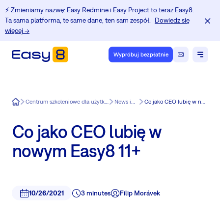
⚡️ Zmieniamy nazwę: Easy Redmine i Easy Project to teraz Easy8.
Ta sama platforma, te same dane, ten sam zespół.
Dowiedz się
więcej →
Wypróbuj bezpłatnie
Easy8
Centrum szkoleniowe dla użytkowników Redmine.
News in Easy8
Co jako CEO lubię w nowym Easy8 11+
Co jako CEO lubię w
nowym Easy8 11+
10/26/2021
3 minutes
Filip Morávek