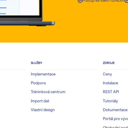
Přístup ke všem funkcím
SLUŽBY
ZDROJE
Implementace
Ceny
Podpora
Instalace
Tréninkové centrum
REST API
Import dat
Tutoriály
Vlastní design
Dokumentace
Portál pro výv
Obchodní pod