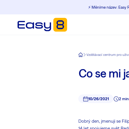
⚡️ Měníme název: Easy R
Easy8
Vzdělávací centrum pro uži
Co se mi j
10/26/2021
2 min
Dobrý den, jmenuji se Fi
14 let spojujeme svět Red