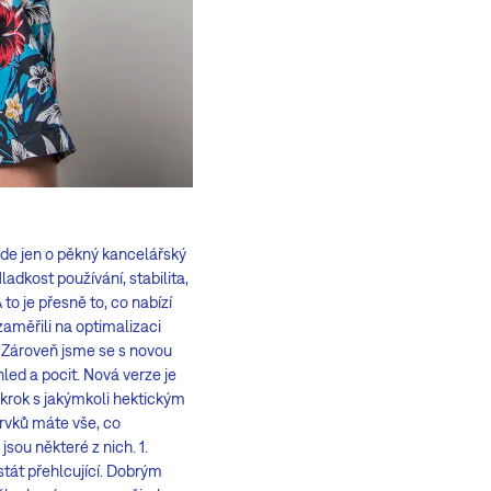
jde jen o pěkný kancelářský
ladkost používání, stabilita,
to je přesně to, co nabízí
zaměřili na optimalizaci
. Zároveň jsme se s novou
hled a pocit. Nová verze je
 krok s jakýmkoli hektickým
prvků máte vše, co
jsou některé z nich. 1.
stát přehlcující. Dobrým