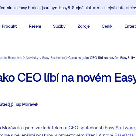
edmine a Easy Project jsou nyní Easy8. Stejná platforma, stejná data, stejn
Produkt
Řešení
Služby
Zdroje
Ceník
Enterp
vatele Redmine
Novinky v Easy Redmine
Co se mi jako CEO líbí na novém Easy8 11+
ako CEO líbí na novém Eas
utes
Filip Morávek
lip Morávek a jsem zakladatelem a CEO společnosti
Easy Software
mine s nejlepšími postupy v projektovém řízení. A nový
Easy8 11+