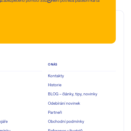
Zabezpečeno pomocí SSL
Není potřeba platební karta
O NÁS
Kontakty
Historie
BLOG – články, tipy, novinky
Odebírání novinek
Partneři
ojáře
Obchodní podmínky
mínky
Reference uživatelů