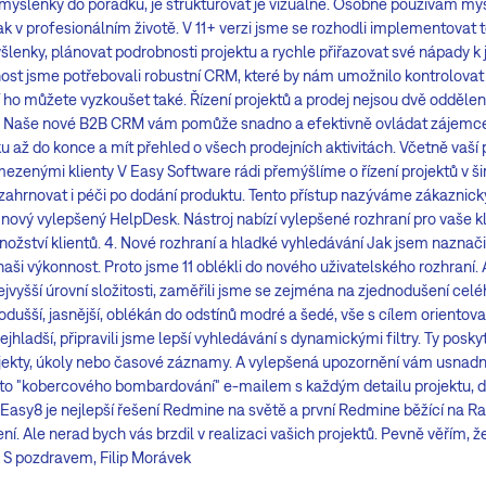
myšlenky do pořádku, je strukturovat je vizuálně. Osobně používám m
tak v profesionálním životě. V 11+ verzi jsme se rozhodli implementovat t
lenky, plánovat podrobnosti projektu a rychle přiřazovat své nápady k 
t jsme potřebovali robustní CRM, které by nám umožnilo kontrolovat c
í ho můžete vyzkoušet také. Řízení projektů a prodej nejsou dvě oddělené
áte. Naše nové B2B CRM vám pomůže snadno a efektivně ovládat zájemc
až do konce a mít přehled o všech prodejních aktivitách. Včetně vaší pa
zenými klienty V Easy Software rádi přemýšlíme o řízení projektů v ši
zahrnovat i péči po dodání produktu. Tento přístup nazýváme zákaznic
i nový vylepšený HelpDesk. Nástroj nabízí vylepšené rozhraní pro vaše k
ství klientů. 4. Nové rozhraní a hladké vyhledávání Jak jsem naznačil
 naši výkonnost. Proto jsme 11 oblékli do nového uživatelského rozhraní
jvyšší úrovní složitosti, zaměřili jsme se zejména na zjednodušení celé
dušší, jasnější, oblékán do odstínů modré a šedé, vše s cílem orientovat
ejhladší, připravili jsme lepší vyhledávání s dynamickými filtry. Ty posky
ojekty, úkoly nebo časové záznamy. A vylepšená upozornění vám usnadní 
sto "kobercového bombardování" e-mailem s každým detailu projektu, d
Easy8 je nejlepší řešení Redmine na světě a první Redmine běžící na Ra
ní. Ale nerad bych vás brzdil v realizaci vašich projektů. Pevně věřím,
" S pozdravem, Filip Morávek