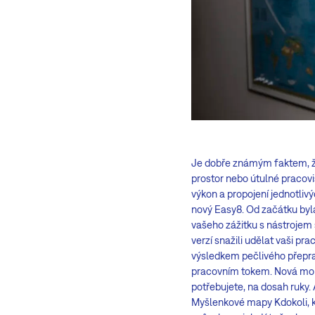
Je dobře známým faktem, že 
prostor nebo útulné pracoviš
výkon a propojení jednotlivý
nový Easy8. Od začátku byla
vašeho zážitku s nástrojem 
verzí snažili udělat vaši pra
výsledkem pečlivého přeprac
pracovním tokem. Nová mobiln
potřebujete, na dosah ruky. 
Myšlenkové mapy Kdokoli, kd