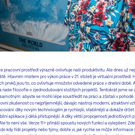
pracovní prostředí výrazně ovlivňuje naši produktivitu. Ale dnes už ne
tě. Hlavním místem pro výkon práce v 21. století je virtuální prostředí. H
ch prvků jsou to, co ovlivňuje množství odvedené práce v dnešní době. A 
 naše filozofie o zjednodušování složitých projektů. Tentokrát jsme se 
samotným: abyste se mohli lépe soustředit na práci a zůstali v pohodě
covní zkušenost co nejpříjemnější, dávajíc nástroji moderní, atraktivní vz
ování: díky novým technologiím je rychlejší, stabilnější a dokáže držet
í aplikace ji dělá přístupnější. A díky větší propojenosti jednotlivých 
Ale to není vše. Verze 11+ přináší spoustu nových funkcí a vylepšení. Zde 
o kdy řídil projekty nebo týmy, dobře ví, jak rychle se může informace 