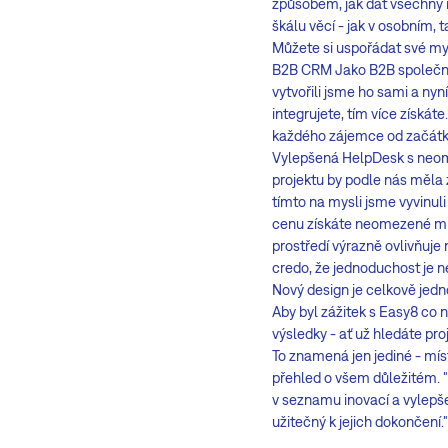
způsobem, jak dát všechny 
škálu věcí - jak v osobním, 
Můžete si uspořádat své myš
B2B CRM Jako B2B společnos
vytvořili jsme ho sami a nyn
integrujete, tím více získ
každého zájemce od začátku 
Vylepšená HelpDesk s neome
projektu by podle nás měla 
tímto na mysli jsme vyvinul
cenu získáte neomezené množ
prostředí výrazně ovlivňuje
credo, že jednoduchost je ne
Nový design je celkově jedno
Aby byl zážitek s Easy8 co n
výsledky - ať už hledáte pr
To znamená jen jediné - mí
přehled o všem důležitém. "
v seznamu inovací a vylepše
užitečný k jejich dokončení.