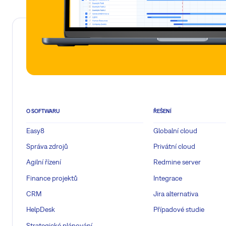
O SOFTWARU
ŘEŠENÍ
Easy8
Globalní cloud
Správa zdrojů
Privátní cloud
Agilní řízení
Redmine server
Finance projektů
Integrace
CRM
Jira alternativa
HelpDesk
Případové studie
Strategické plánování