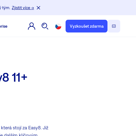
ý tým.
Zjistit více →
rise
Vyzkoušet zdarma
y8 11+
, která stojí za Easy8. Již
je dalším klíčovým