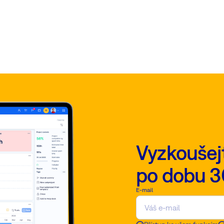
Vyzkoušej
po dobu 3
E-mail