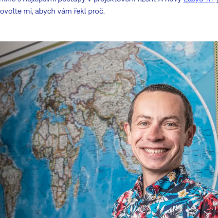
ovolte mi, abych vám řekl proč.