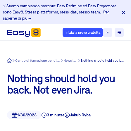
⚡️ Stiamo cambiando marchio: Easy Redmine ed Easy Project ora
sono Easy8. Stessa piattaforma, stessi dati, stesso team.
Per
saperne di più →
Inizia la prova gratuita
Easy8
Centro di formazione per gli utenti di Redmine
News in Easy8
Nothing should hold you back. Not even Jira.
Nothing should hold you
back. Not even Jira.
1/30/2023
3 minutes
Jakub Ryba