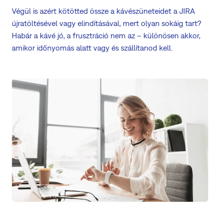
Végül is azért kötötted össze a kávészüneteidet a JIRA
újratöltésével vagy elindításával, mert olyan sokáig tart?
Habár a kávé jó, a frusztráció nem az – különösen akkor,
amikor időnyomás alatt vagy és szállítanod kell.