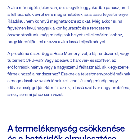
A Jira már régóta jelen van, de az egyik leggyakoribb panasz, amit
a felhasználók évről évre megismételnek, az a lassú teljesítménye.
Ráadásul nem könnyű meghatározni az okát. Még akkor is, ha
figyelmen kívül hagyjuk a konfigurációt és a rendszerre
összpontosítunk, még mindig sok helyet kell ellenőrizni ahhoz,
hogy kiderüljön, mi okozza a Jira lassú teljesítményét.
A probléma összefügg a Heap Memory-vel, a fájlrendszerrel, vagy
túlterhelt CPU-val? Vagy az elavult hardver- és szoftver, az
erőforrások hiánya vagy a nagyszámú felhasználó, akik egyszerre
férnek hozzá a rendszerhez? Ezeknek a teljesítményproblémáknak
a megoldásához szakértőnek kell lenni, és még mindig nagy
időveszteséggel jár. Bármi is az ok, a lassú szoftver nagy probléma,
amely semmi jóhoz sem vezet.
A termelékenység csökkenése
és a határidők elmulasztása