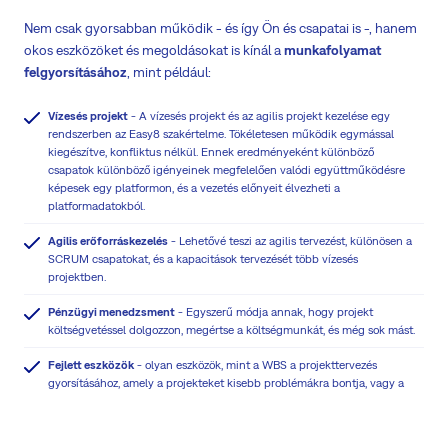
Nem csak gyorsabban működik - és így Ön és csapatai is -, hanem
okos eszközöket és megoldásokat is kínál a
munkafolyamat
felgyorsításához
, mint például:
Vízesés projekt
- A vízesés projekt és az agilis projekt kezelése egy
rendszerben az Easy8 szakértelme. Tökéletesen működik egymással
kiegészítve, konfliktus nélkül. Ennek eredményeként különböző
csapatok különböző igényeinek megfelelően valódi együttműködésre
képesek egy platformon, és a vezetés előnyeit élvezheti a
platformadatokból.
Agilis erőforráskezelés
- Lehetővé teszi az agilis tervezést, különösen a
SCRUM csapatokat, és a kapacitások tervezését több vízesés
projektben.
Pénzügyi menedzsment
- Egyszerű módja annak, hogy projekt
költségvetéssel dolgozzon, megértse a költségmunkát, és még sok mást.
Fejlett eszközök
- olyan eszközök, mint a WBS a projekttervezés
gyorsításához, amely a projekteket kisebb problémákra bontja, vagy a