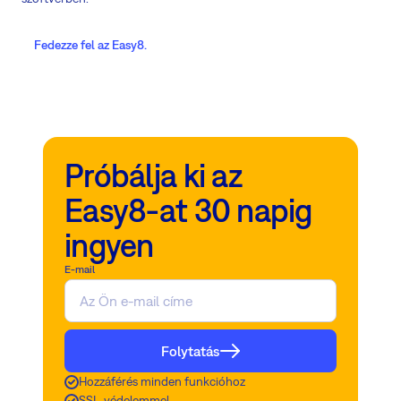
Fedezze fel az Easy8.
Próbálja ki az
Easy8-at 30 napig
ingyen
E-mail
Folytatás
Hozzáférés minden funkcióhoz
SSL-védelemmel