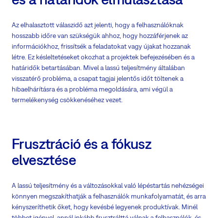
Az elhalasztott válaszidő azt jelenti, hogy a felhasználóknak
hosszabb időre van szükségük ahhoz, hogy hozzáférjenek az
információkhoz, frissítsék a feladatokat vagy újakat hozzanak
létre. Ez késleltetéseket okozhat a projektek befejezésében és a
határidők betartásában. Mivel a lassú teljesítmény általában
visszatérő probléma, a csapat tagjai jelentős időt töltenek a
hibaelhárításra és a probléma megoldására, ami végül a
termelékenység csökkenéséhez vezet.
Frusztráció és a fókusz
elvesztése
A lassú teljesítmény és a változásokkal való lépéstartás nehézségei
könnyen megszakíthatják a felhasználók munkafolyamatát, és arra
kényszeríthetik őket, hogy kevésbé legyenek produktívak. Minél
többet igényel, annál inkább frusztrálttá válnak a felhasználók, és