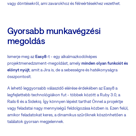
vagy döntésekről, ami zavarokhoz és félreértésekhez vezethet.
Gyorsabb munkavégzési
megoldás
Ismerje meg az
Easy8
-t - egy alkalmazkodóképes
projektmenedzsment-megoldást, amely
minden olyan funkciót és
előnyt nyújt
, amit a Jira is, de a sebességre és hatékonyságra
összpontosít.
A lehető leggyorsabb válaszidő elérése érdekében az Easy8 a
legfejlettebb technológiákon fut - többek között a Ruby 3.0, a
Rails 6 és a Sidekiq. Így könnyen lépést tarthat Önnel a projektje
vagy feladatai nagy mennyiségű feldolgozása közben is. Ezen felül,
amikor feladatokat keres, a dinamikus szűrőknek köszönhetően a
találatok gyorsan megjelennek.