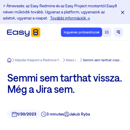
⚡️ Átnevezés: az Easy Redmine és az Easy Project mostantól Easy8
néven működik tovább. Ugyanaz a platform, ugyanazok az
adatok, ugyanaz a csapat.
További információk →
Ingyenes próbaidőszak
Easy8
Képzési Központ a Redmine felhasználók számára
News in Easy8
Semmi sem tarthat vissza. Még a Jira sem.
Semmi sem tarthat vissza.
Még a Jira sem.
1/30/2023
3 minutes
Jakub Ryba