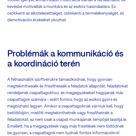
kevésbé motiváltak a munkára és az eszköz használatára. Ez
csökkenti az elkötelezettséget, csökkenti a termelékenységet, és
demotivációs érzéseket okozhat.
Problémák a kommunikáció és
a koordináció terén
A felhasználók szoftverükre támaszkodnak, hogy gyorsan
megtekinthessék és frissíthessék a feladatok állapotát, feladatokat
rendeljenek csapattagokhoz, és megjegyzéseket hagyjanak más
csapattagok számára - ezért fontos, hogy az eszköz gyors és
megbízható legyen. Amikor a csapattagoknak várniuk kell, hogy
betöltődjön, mielőtt megtekinthetnék vagy frissíthetnék a
feladatokat, az nem csak a csapat munkájának tempóját lassítja le.
Emellett, ha a megjegyzések vagy más frissítések nem töltődnek
be gyorsan, a csapattagok nem tudnak fontos információkról