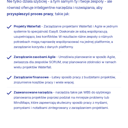
Nie tylko działa szybciej - a tym samym ty i twoje zespoły - ale
również oferuje inteligentne narzędzia i rozwiązania, aby
przyspieszyć proces pracy
, takie jak:
Projekty Waterfall
- Zarządzanie projektami Waterfall i Agile w jednym
systemie to specjalność Easy8. Doskonale ze sobą współpracują
uzupełniająco, bez konfliktów. W rezultacie różne zespoły o różnych
potrzebach mogą naprawdę współpracować na jednej platformie, a
zarządzanie korzysta z danych platformy.
Zarządzanie zasobami Agile
- Umożliwia planowanie w sposób Agile,
zwłaszcza dla zespołów SCRUM, oraz planowanie zdolności w ramach
wielu projektów Waterfall.
Zarządzanie finansowe
- Łatwy sposób pracy z budżetami projektów,
zrozumienie kosztów pracy i wiele więcej.
Zaawansowane narzędzia
- narzędzia takie jak WBS do szybkiego
planowania projektów poprzez podział na mniejsze problemy lub
MindMaps, które zapewniają skuteczny sposób pracy z myślami,
pomysłami i notatkami zintegrowany z zarządzaniem projektami.