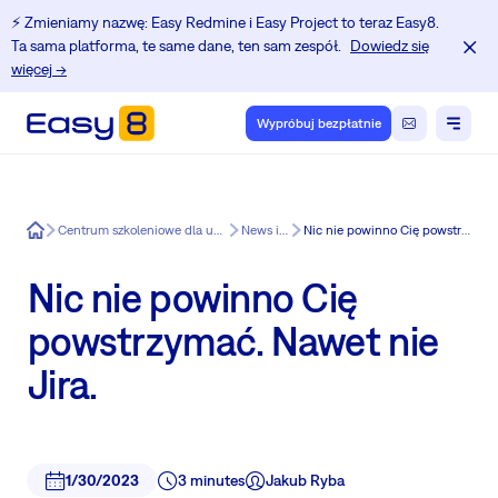
⚡️ Zmieniamy nazwę: Easy Redmine i Easy Project to teraz Easy8.
Ta sama platforma, te same dane, ten sam zespół.
Dowiedz się
więcej →
Wypróbuj bezpłatnie
Easy8
Centrum szkoleniowe dla użytkowników Redmine.
News in Easy8
Nic nie powinno Cię powstrzymać. Nawet nie Jira.
Nic nie powinno Cię
powstrzymać. Nawet nie
Jira.
1/30/2023
3 minutes
Jakub Ryba