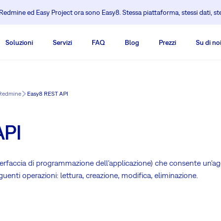
edmine ed Easy Project ora sono Easy8. Stessa piattaforma, stessi dati, s
Soluzioni
Servizi
FAQ
Blog
Prezzi
Su di no
i Redmine
Easy8 REST API
API
rfaccia di programmazione dell'applicazione) che consente un'age
guenti operazioni: lettura, creazione, modifica, eliminazione.