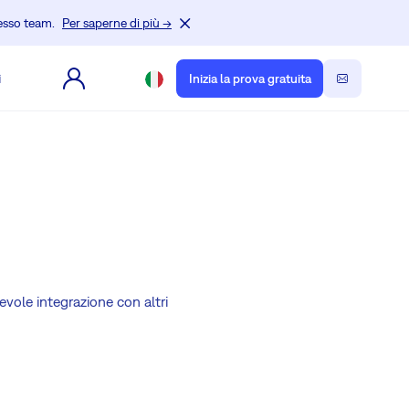
tesso team.
Per saperne di più →
i
Inizia la prova gratuita
vole integrazione con altri