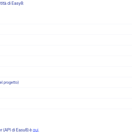
tità di Easy8:
del progetto)
 (API di Easy8) è
qui
.