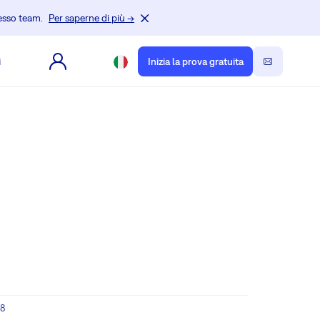
tesso team.
Per saperne di più →
i
Inizia la prova gratuita
y8