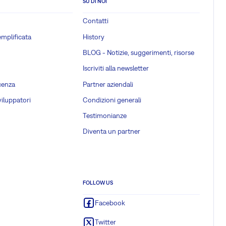
SU DI NOI
Contatti
emplificata
History
BLOG - Notizie, suggerimenti, risorse
Iscriviti alla newsletter
cenza
Partner aziendali
viluppatori
Condizioni generali
Testimonianze
Diventa un partner
FOLLOW US
Facebook
Twitter