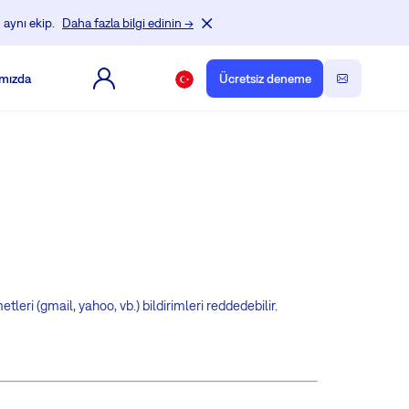
 aynı ekip.
Daha fazla bilgi edinin →
mızda
Ücretsiz deneme
ri (gmail, yahoo, vb.) bildirimleri reddedebilir.