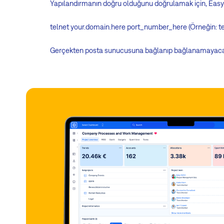
Yapılandırmanın doğru olduğunu doğrulamak için, Eas
telnet your.domain.here port_number_here (Örneğin: t
Gerçekten posta sunucusuna bağlanıp bağlanamayacağın