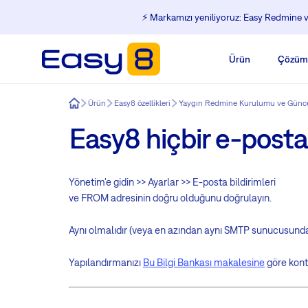
⚡️ Markamızı yeniliyoruz: Easy Redmine ve
Ürün
Çözüm
Easy8
Ürün
Easy8 özellikleri
Yaygın Redmine Kurulumu ve Günce
Easy8 hiçbir e-post
Yönetim'e gidin >> Ayarlar >> E-posta bildirimleri
ve FROM adresinin doğru olduğunu doğrulayın.
Aynı olmalıdır (veya en azından aynı SMTP sunucusundan)
Yapılandırmanızı
Bu Bilgi Bankası makalesine
göre kontr