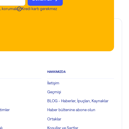
 korumalı
Kredi kartı gerekmez
HAKKIMIZDA
İletişim
Geçmişi
BLOG - Haberler, İpuçları, Kaynaklar
timler
Haber bültenine abone olun
Ortaklar
lı
Koşullar ve Şartlar