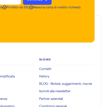
tà
Protetto da SSL
Nessuna carta di credito richiesta
SU DI NOI
Contatti
emplificata
History
BLOG - Notizie, suggerimenti, risorse
Iscriviti alla newsletter
cenza
Partner aziendali
viluppatori
Condizioni generali