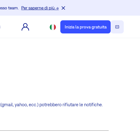
tesso team.
Per saperne di più →
i
Inizia la prova gratuita
gmail, yahoo, ecc.) potrebbero rifiutare le notifiche.