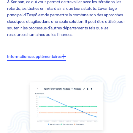
& Kanban, ce qui vous permet de travailler avec les itérations, les
retards, les tâches en retard ainsi que leurs statuts. L’avantage
principal d’Easy8 est de permettre la combinaison des approches
classiques et agiles dans une seule solution. Il peut être utilisé pour
soutenir les processus d'autres départements tels que les
ressources humaines ou les finances.
Caractéristiques principales:
Informations supplémentaires
Deux méthodologies : Scrum et Kanban
Tâches du projet en attente pour celles qui ne font pas partie de
l’itération en cours
Création de l’itération en attente par glisser-déposer
Tâches triées par couloirs en fonction des utilisateurs
Nombre illimité d’itérations
Filtres de tâche et recherche sur le tableau