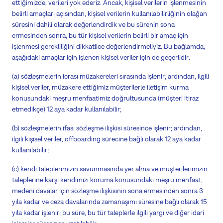
ettiğimizde, verileri yok ederiz. Ancak, kişisel verilerin işlenmesinin
belirli amaçları açısından, kişisel verilerin kullanılabilirliğinin olağan
süresini dahili olarak değerlendirdik ve bu sürenin sona
ermesinden sonra, bu tür kişisel verilerin belirli bir amaç için
işlenmesi gerekliliğini dikkatlice değerlendirmeliyiz. Bu bağlamda,
aşağıdaki amaçlar için işlenen kişisel veriler için de geçerlidir:
(a) sözleşmelerin icrası
müzakereleri
sırasında işlenir; ardından, ilgili
kişisel veriler, müzakere ettiğimiz müşterilerle iletişim kurma
konusundaki meşru menfaatimiz doğrultusunda (müşteri itiraz
etmedikçe) 12 aya kadar kullanılabilir;
(b) sözleşmelerin ifası
sözleşme
ilişkisi süresince işlenir; ardından,
ilgili kişisel veriler, offboarding sürecine bağlı olarak 12 aya kadar
kullanılabilir;
(c) kendi taleplerimizin savunmasında yer alma ve müşterilerimizin
taleplerine karşı kendimizi koruma konusundaki meşru menfaat,
medeni davalar için sözleşme ilişkisinin sona ermesinden sonra 3
yıla kadar ve ceza davalarında zamanaşımı süresine bağlı olarak 15
yıla kadar işlenir; bu süre, bu tür taleplerle ilgili yargı ve diğer idari