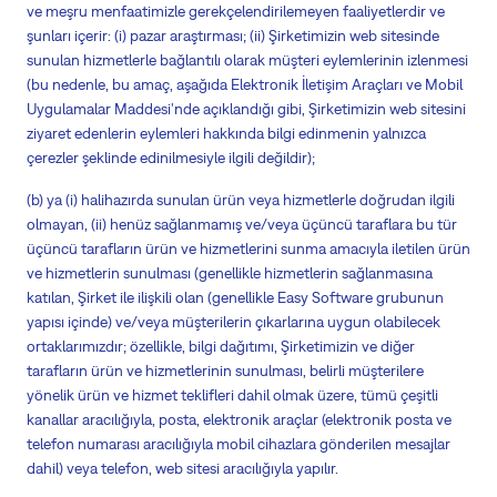
ve meşru menfaatimizle gerekçelendirilemeyen faaliyetlerdir ve
şunları içerir: (
i
) pazar araştırması; (ii) Şirketimizin web sitesinde
sunulan hizmetlerle bağlantılı olarak müşteri eylemlerinin izlenmesi
(bu nedenle, bu amaç, aşağıda Elektronik İletişim Araçları ve Mobil
Uygulamalar Maddesi'nde açıklandığı gibi, Şirketimizin web sitesini
ziyaret edenlerin eylemleri hakkında bilgi edinmenin yalnızca
çerezler şeklinde edinilmesiyle ilgili değildir);
(b) ya (
i
) halihazırda sunulan ürün veya hizmetlerle doğrudan ilgili
olmayan, (ii) henüz sağlanmamış ve/veya üçüncü taraflara bu tür
üçüncü tarafların ürün ve hizmetlerini sunma amacıyla iletilen ürün
ve hizmetlerin sunulması (genellikle hizmetlerin sağlanmasına
katılan, Şirket ile ilişkili olan (genellikle Easy Software grubunun
yapısı içinde) ve/veya müşterilerin çıkarlarına uygun olabilecek
ortaklarımızdır; özellikle, bilgi dağıtımı, Şirketimizin ve diğer
tarafların ürün ve hizmetlerinin sunulması, belirli müşterilere
yönelik ürün ve hizmet teklifleri dahil olmak üzere, tümü çeşitli
kanallar aracılığıyla, posta, elektronik araçlar (elektronik posta ve
telefon numarası aracılığıyla mobil cihazlara gönderilen mesajlar
dahil) veya telefon, web sitesi aracılığıyla yapılır.