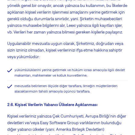
yönelik genel bir onaydır, ancak yalnızca bu kullanımın, bu İlkelerde
açıklanan kişisel verilerin işlenmesi amaçlarını yerine getirmek için
gerekli olduğu durumlarla sınırlıdır,
yani
. Şirketin muhasebecileri
yalnızca muhasebe bilgilerini alır,
Leexi
yalnızca ilgili kayıtları işler,
vb. Verileri her zaman yalnızca bilmesi gereken kişilerle paylaşırız.
Uygulanabilir mevzuata uygun olarak, Şirketimiz, doğrudan veya
sizin izniniz olmadan, kişisel verilerinizi ifşa etme hakkına sahiptir
veya yükümlüdür:
yükümlülüklerini yerine getirmek ve hüküm icrası amacıyla ilgili devlet
makamları, mahkemeler ve kolluk kuvvetlerine;
mevzuatla belirlenen ölçüde diğer taraflara, örneğin müşterilerden
alacaklarımızın tahsili amacıyla üçüncü taraflara.
2.6. Kişisel Verilerin Yabancı Ülkelere Açıklanması
Kişisel verileriniz yalnızca Çek Cumhuriyeti, Avrupa Birliği'nin diğer
devletleri ve/veya Easy Software Group varlıklarının bulunduğu
diğer yabancı ülkeler (
yani
. Amerika Birleşik Devletleri)