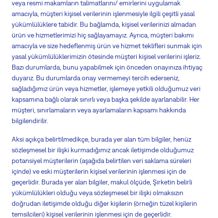
veya resmi makamların talimatlarını/ emirlerini uygulamak
amacıyla, müşteri kişisel verilerinin işlenmesiyle ilgili çeşitli yasal
yükümlülüklere tabidir. Bu bağlamda, kişisel verilerinizi almadan
ürün ve hizmetlerimizi hiç sağlayamayız. Ayrıca, müşteri bakımı
amacıyla ve size hedeflenmiş ürün ve hizmet teklifleri sunmak için
yasal yükümlülüklerimizin ötesinde müşteri kişisel verilerini işleriz.
Bazı durumlarda, bunu yapabilmek için önceden onayınıza ihtiyaç
duyarız. Bu durumlarda onay vermemeyi tercih ederseniz,
sağladığımız ürün veya hizmetler, işlemeye yetkili olduğumuz veri
kapsamına bağlı olarak sınırlı veya başka şekilde ayarlanabilir. Her
müşteri, sınırlamaların veya ayarlamaların kapsamı hakkında
bilgilendirilir.
Aksi açıkça belirtilmedikçe, burada yer alan tüm bilgiler, henüz
sözleşmesel bir ilişki kurmadığımız ancak iletişimde olduğumuz
potansiyel müşterilerin (aşağıda belirtilen veri saklama süreleri
içinde) ve eski müşterilerin kişisel verilerinin işlenmesi için de
geçerlidir. Burada yer alan bilgiler, makul ölçüde, Şirketin belirli
yükümlülükleri olduğu veya sözleşmesel bir ilişki olmaksızın
doğrudan iletişimde olduğu diğer kişilerin (örneğin tüzel kişilerin
temsilcileri) kişisel verilerinin işlenmesi için de geçerlidir.