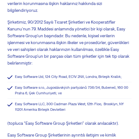
verilerin korunmasına ilişkin haklarınız hakkında sizi
bilgilendiriyoruz.
Şirketimiz, 90/2012 Sayılı Ticaret Şirketleri ve Kooperatifler
Kanunu'nun 79. Maddesi anlamında yönetici bir kişi olarak, Easy
Software Group'un başındadır. Bu nedenle, kişisel verilerin
işlenmesi ve korunmasına ilişkin ilkeler ve prosedürler, güvenlikleri
ve veri sahipleri olarak haklarınızın kullanılması, özellikle Easy
Software Group'un bir parçası olan tüm şirketler için tek tip olarak
belirlenmiştir:
Easy Software Ltd, 124 City Road, EC1V 2NX, Londra, Birleşik Krallık;
Easy Software
s.r.o.
,
Jugoslávských
partyzánů
736/34,
Bubeneč
, 160 00
Praha 6, Çek Cumhuriyeti; ve
Easy Software LLC, 300 Cadman Plaza West, 12th Floo, Brooklyn, NY
11201 Amerika Birleşik Devletleri
(topluca “Easy Software Group Şirketleri” olarak anılacaktır).
Easy Software Group Şirketlerinin ayrıntılı iletişim ve kimlik