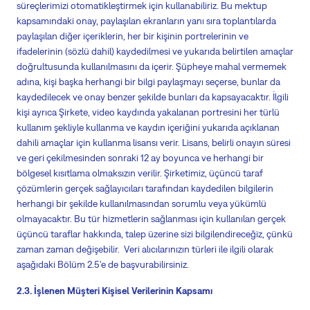
süreçlerimizi otomatikleştirmek için kullanabiliriz. Bu mektup
kapsamındaki onay, paylaşılan ekranların yanı sıra toplantılarda
paylaşılan diğer içeriklerin, her bir kişinin portrelerinin ve
ifadelerinin (sözlü dahil) kaydedilmesi ve yukarıda belirtilen amaçlar
doğrultusunda kullanılmasını da içerir. Şüpheye mahal vermemek
adına, kişi başka herhangi bir bilgi paylaşmayı seçerse, bunlar da
kaydedilecek ve onay benzer şekilde bunları da kapsayacaktır. İlgili
kişi ayrıca Şirkete, video kaydında yakalanan portresini her türlü
kullanım şekliyle kullanma ve kaydın içeriğini yukarıda açıklanan
dahili amaçlar için kullanma lisansı verir.
Lisans, belirli onayın süresi
ve geri çekilmesinden sonraki 12 ay boyunca ve herhangi bir
bölgesel kısıtlama olmaksızın verilir.
Şirketimiz, üçüncü taraf
çözümlerin gerçek sağlayıcıları tarafından kaydedilen bilgilerin
herhangi bir şekilde kullanılmasından sorumlu veya yükümlü
olmayacaktır.
Bu tür hizmetlerin sağlanması için kullanılan gerçek
üçüncü taraflar hakkında, talep üzerine sizi bilgilendireceğiz, çünkü
zaman zaman değişebilir.
Veri alıcılarınızın türleri ile ilgili olarak
aşağıdaki Bölüm 2.5'e de başvurabilirsiniz.
2.3. İşlenen Müşteri Kişisel Verilerinin Kapsamı