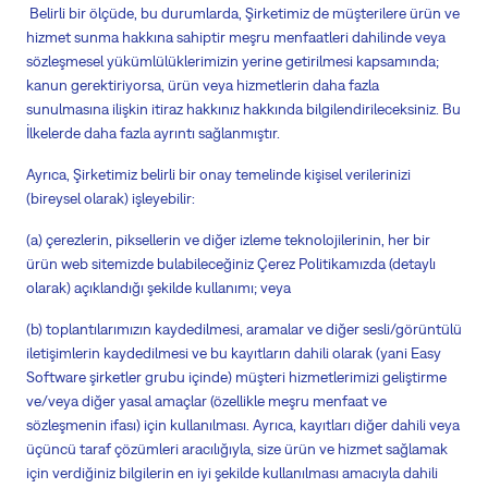
Belirli bir ölçüde, bu durumlarda, Şirketimiz de müşterilere ürün ve
hizmet sunma hakkına sahiptir
meşru menfaatleri dahilinde veya
sözleşmesel yükümlülüklerimizin yerine getirilmesi kapsamında;
kanun gerektiriyorsa, ürün veya hizmetlerin daha fazla
sunulmasına ilişkin itiraz hakkınız hakkında bilgilendirileceksiniz. Bu
İlkelerde daha fazla ayrıntı sağlanmıştır.
Ayrıca, Şirketimiz belirli bir onay temelinde kişisel verilerinizi
(bireysel olarak) işleyebilir:
(a) çerezlerin, piksellerin ve diğer izleme teknolojilerinin, her bir
ürün web sitemizde bulabileceğiniz Çerez Politikamızda (detaylı
olarak) açıklandığı şekilde kullanımı; veya
(b)
toplantılarımızın kaydedilmesi
, aramalar
ve diğer sesli/görüntülü
iletişimlerin kaydedilmesi ve bu kayıtların dahili olarak (
yani
Easy
Software şirketler grubu içinde) müşteri hizmetlerimizi geliştirme
ve/veya diğer yasal amaçlar (özellikle meşru menfaat ve
sözleşmenin ifası) için kullanılması. Ayrıca, kayıtları diğer
dahili veya
üçüncü taraf
çözümleri aracılığıyla, size ürün ve hizmet sağlamak
için verdiğiniz bilgilerin en iyi şekilde kullanılması amacıyla dahili