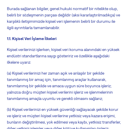
Burada sağlanan bilgiler, genel hukuki normatif bir nitelikte olup,
belirli bir sözleşmenin parçası değildir (aksi kararlaştırılmadıkça) ve
karşılıklı iletişimimizde kişisel veri işlemenin belirli bir durumu ile
ilgili ayrıntılarla tamamlanabilir.
1.1. Kişisel Veri İşleme İlkeleri
Kişisel verilerinizi işlerken, kişisel veri koruma alanındaki en yüksek
endüstri standartlarına saygı gösteririz ve özellikle aşağıdaki
ilkelere uyarız:
(a) Kişisel verilerinizi her zaman açık ve anlaşılır bir şekilde
tanımlanmış bir amaç için, tanımlanmış araçlar kullanarak,
tanımlanmış bir şekilde ve amaca uygun süre boyunca işleriz;
yalnızca doğru müşteri kişisel verilerini işleriz ve işlenmelerinin
tanımlanmış amaçla uyumlu ve gerekli olmasını sağlarız;
(b) Kişisel verilerinizi en yüksek güvenliği sağlayacak şekilde korur
ve işleriz ve müşteri kişisel verilerine yetkisiz veya kazara erişimi,
bunların değiştirilmesi, yok edilmesi veya kaybı, yetkisiz transferler,
diğer yetkisiz işlemler veya diğer kötüye kullanımları önleriz;