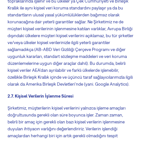
topraklarında işlenir ve bu ülkeler ya Çek Cumhuriyeti ve Birleşik
Krallık ile aynı kişisel veri koruma standardını paylaşır ya da bu
standartların ulusal yasal yükümlülüklerden bağımsız olarak
korunacağına dair yeterli garantiler sağlar. Ne Şirketimiz ne de
müşteri kişisel verilerinin işlenmesine katılan varlıklar, Avrupa Birliği
dışındaki ülkelere müşteri kişisel verilerini açıklamaz, bu tür şirketler
ve/veya ülkeler kişisel verilerinizle ilgili yeterli garantiler
sağlamadıkça (AB-ABD Veri Gizliliği Çerçeve Programı ve diğer
uygunluk kararları, standart sözleşme maddeleri ve veri koruma
düzenlemelerine uygun diğer araçlar dahil). Bu durumda, belirli
kişisel veriler AEA'dan ayrılabilir ve farklı ülkelerde işlenebilir,
özellikle Birleşik Krallık içinde ve üçüncü taraf sağlayıcılarımızla ilgili
olarak da Amerika Birleşik Devletleri'nde (
yani
. Google Analytics).
2.7. Kişisel Verilerin İşlenme Süresi
Şirketimiz, müşterilerin kişisel verilerini yalnızca işleme amaçları
doğrultusunda gerekli olan süre boyunca işler. Zaman zaman,
belirli bir amaç için gerekli olan bazı kişisel verilerin işlenmesine
duyulan ihtiyacın varlığını değerlendiririz. Verilerin işlendiği
amaçlardan herhangi biri için artık gerekli olmadığını tespit