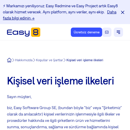
⚡️ Markamızı yeniliyoruz: Easy Redmine ve Easy Project artık Easy8
olarak hizmet verecek. Aynı platform, aynı veriler, aynı ekip.
Daha
fazla bilgi edinin →
Ücretsiz deneme
Easy8
Hakkımızda
Koşullar ve Şartlar
Kişisel veri işleme ilkeleri
Kişisel veri işleme ilkeleri
Sayın müşteri,
biz, Easy Software Group SE, (bundan böyle “biz” veya “Şirketimiz”
olarak da anılacaktır) kişisel verilerinizin işlenmesiyle ilgili ilkeler ve
prosedürler hakkında ve ilgili şirketlerin ürün ve hizmetlerini
sunma, sonuçlandırma, sağlama ve sürdürme bağlamında kişisel