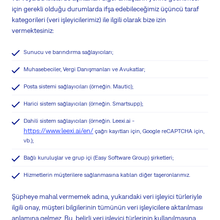
için gerekli olduğu durumlarda ifşa edebileceğimiz üçüncü taraf
kategorileri (veri işleyicilerimiz) ile ilgili olarak bize izin
vermektesiniz:
Sunucu ve barındırma sağlayıcıları;
Muhasebeciler, Vergi Danışmanları ve Avukatlar;
Posta sistemi sağlayıcıları (
örneğin
.
Mautic
);
Harici sistem sağlayıcıları (
örneğin
.
Smartsupp
);
Dahili sistem sağlayıcıları (
örneğin
.
Leexi.ai -
https://www.leexi.ai/en/
çağrı kayıtları için, Google reCAPTCHA için,
vb.);
Bağlı kuruluşlar ve grup içi (Easy Software Group) şirketleri;
Hizmetlerin müşterilere sağlanmasına katılan diğer taşeronlarımız.
Şüpheye mahal vermemek adına, yukarıdaki veri işleyici türleriyle
ilgili onay, müşteri bilgilerinin tümünün veri işleyicilere aktarılması
anlamına gelmez. Bu, belirli veri işleyici türlerinin kullanılmasına