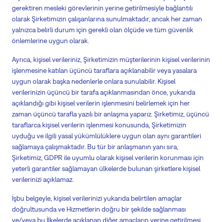
gerektiren mesleki görevlerinin yerine getirilmesiyle bağlantılı
olarak Şirketimizin çalışanlarına sunulmaktadır, ancak her zaman
yalnızca
belirli durum
için gerekli olan ölçüde ve tüm güvenlik
önlemlerine uygun olarak.
Ayrıca, kişisel verileriniz, Şirketimizin müşterilerinin kişisel verilerinin
işlenmesine katılan üçüncü taraflara açıklanabilir veya yasalara
uygun olarak başka nedenlerle onlara sunulabilir. Kişisel
verilerinizin üçüncü bir tarafa açıklanmasından önce, yukarıda
açıklandığı gibi kişisel verilerin işlenmesini belirlemek için her
zaman üçüncü tarafla yazılı bir anlaşma yaparız. Şirketimiz, üçüncü
taraflarca kişisel verilerin işlenmesi konusunda, Şirketimizin
uyduğu ve ilgili yasal yükümlülüklere uygun olan aynı garantileri
sağlamaya çalışmaktadır. Bu tür bir anlaşmanın yanı sıra,
Şirketimiz, GDPR ile uyumlu olarak kişisel verilerin korunması için
yeterli garantiler sağlamayan ülkelerde bulunan şirketlere kişisel
verilerinizi açıklamaz.
İşbu belgeyle, kişisel verilerinizi yukarıda belirtilen amaçlar
doğrultusunda ve Hizmetlerin doğru bir şekilde sağlanması
ve/veya bu İlkelerde açıklanan diğer amaçların yerine getirilmesi