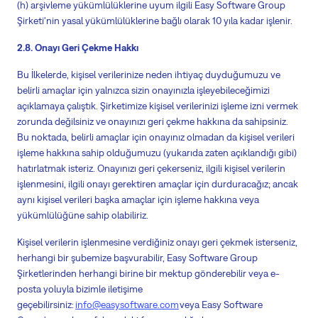
(h) arşivleme yükümlülüklerine uyum
ilgili
Easy Software Group
Şirketi'nin yasal yükümlülüklerine bağlı olarak 10 yıla kadar işlenir.
2.8. Onayı Geri Çekme Hakkı
Bu İlkelerde, kişisel verilerinize neden ihtiyaç duyduğumuzu ve
belirli amaçlar için yalnızca sizin onayınızla işleyebileceğimizi
açıklamaya çalıştık. Şirketimize kişisel verilerinizi işleme izni vermek
zorunda değilsiniz ve onayınızı geri çekme hakkına da sahipsiniz.
Bu noktada, belirli amaçlar için onayınız olmadan da kişisel verileri
işleme hakkına sahip olduğumuzu (yukarıda zaten açıklandığı gibi)
hatırlatmak isteriz. Onayınızı geri çekerseniz, ilgili kişisel verilerin
işlenmesini, ilgili onayı gerektiren amaçlar için durduracağız; ancak
aynı kişisel verileri başka amaçlar için işleme hakkına veya
yükümlülüğüne sahip olabiliriz.
Kişisel verilerin işlenmesine verdiğiniz onayı geri çekmek isterseniz,
herhangi bir şubemize başvurabilir, Easy Software Group
Şirketlerinden herhangi birine bir mektup gönderebilir veya e-
posta yoluyla bizimle iletişime
geçebilirsiniz:
info@easysoftware.com
veya Easy Software