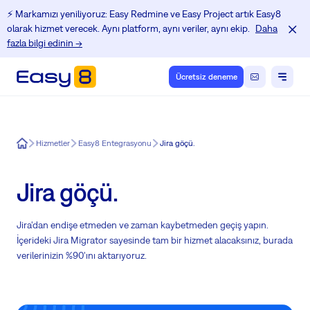
⚡️ Markamızı yeniliyoruz: Easy Redmine ve Easy Project artık Easy8
olarak hizmet verecek. Aynı platform, aynı veriler, aynı ekip.
Daha
fazla bilgi edinin →
Ücretsiz deneme
Easy8
Hizmetler
Easy8 Entegrasyonu
Jira göçü.
Jira göçü.
Jira'dan endişe etmeden ve zaman kaybetmeden geçiş yapın.
İçerideki Jira Migrator sayesinde tam bir hizmet alacaksınız, burada
verilerinizin %90'ını aktarıyoruz.