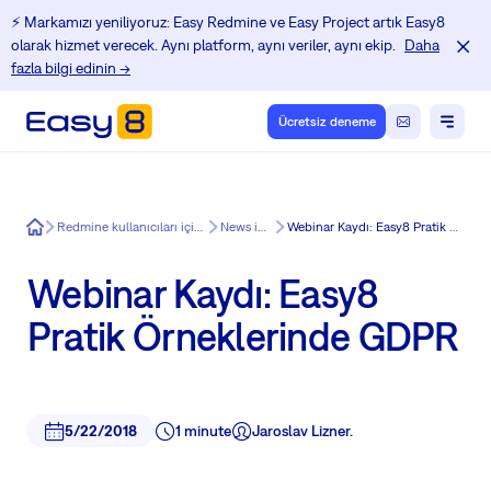
⚡️ Markamızı yeniliyoruz: Easy Redmine ve Easy Project artık Easy8
olarak hizmet verecek. Aynı platform, aynı veriler, aynı ekip.
Daha
fazla bilgi edinin →
Ücretsiz deneme
Easy8
Redmine kullanıcıları için Eğitim Merkezi
News in Easy8
Webinar Kaydı: Easy8 Pratik Örneklerinde GDPR
Webinar Kaydı: Easy8
Pratik Örneklerinde GDPR
5/22/2018
1 minute
Jaroslav Lizner.