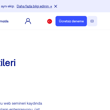
 aynı ekip.
Daha fazla bilgi edinin →
mızda
Ücretsiz deneme
leri
 Bu web semineri kaydında
nların entegrasyonu, üst