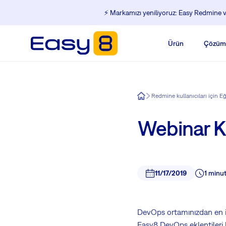
⚡️ Markamızı yeniliyoruz: Easy Redmine ve
Ürün
Çözüm
Easy8
Redmine kullanıcıları için E
Webinar K
11/17/2019
1 minu
DevOps ortamınızdan en iy
Easy8 DevOps eklentileri 