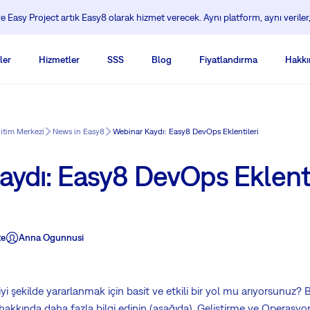
 Easy Project artık Easy8 olarak hizmet verecek. Aynı platform, aynı veriler,
ler
Hizmetler
SSS
Blog
Fiyatlandırma
Hakkı
ğitim Merkezi
News in Easy8
Webinar Kaydı: Easy8 DevOps Eklentileri
aydı: Easy8 DevOps Eklenti
te
Anna Ogunnusi
i şekilde yararlanmak için basit ve etkili bir yol mu arıyorsunuz?
hakkında daha fazla bilgi edinin (aşağıda). Geliştirme ve Operasyo