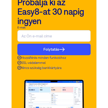
Próbálja ki az
Easy8-at 30 napig
ingyen
E-mail
Folytatás
Hozzáférés minden funkcióhoz
SSL-védelemmel
Nincs szükség bankkártyára