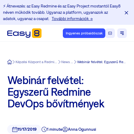
⚡️ Átnevezés: az Easy Redmine és az Easy Project mostantól Easy8
néven működik tovább. Ugyanaz a platform, ugyanazok az
adatok, ugyanaz a csapat.
További információk →
Ingyenes próbaidőszak
Easy8
Képzési Központ a Redmine felhasználók számára
News in Easy8
Webinár felvétel: Egyszerű Redmine DevOps bővítmények
Webinár felvétel:
Egyszerű Redmine
DevOps bővítmények
11/17/2019
1 minute
Anna Ogunnusi