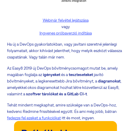
Webinár felvétel lejátszása
vagy
Ingyenes próbaverzió indítása
Ha új a DevOps gyakorlatokban, vagy javítani szeretné jelenlegi
folyamatait, akkor kihívást jelenthet, hogy melyik eszközt válassza
csapatának. Vagy talán már nem.
Az Easy8 2019 új DevOps bővítménycsomagot mutat be, amely
magában foglalja az
igényeket
és a
teszteseteket
javító
bővítményeket, a legkeresettebb Jira bővítményt, a
diagramokat
,
amelyekkel okos diagramokat hozhat létre közvetlenül az Easy8,
valamint a
szoftver tárolókat és a GitLab CI-t
.
Tehát mindent megkaphat, amire szüksége van a DevOps-hoz,
kedvenc Redmine frissítésével együtt. És ami még jobb, bátran
fedezze fel ezeket a funkciókat
itt és most, ingyen.