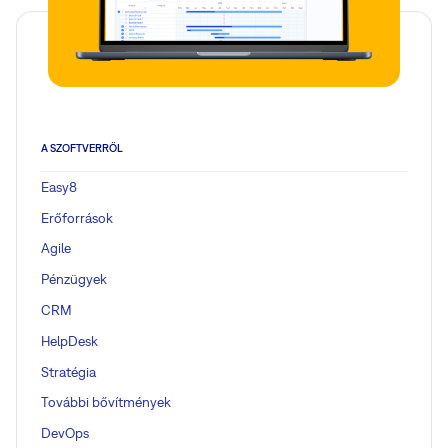
A SZOFTVERRŐL
Easy8
Erőforrások
Agile
Pénzügyek
CRM
HelpDesk
Stratégia
További bővítmények
DevOps