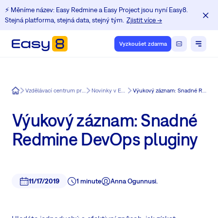
⚡️ Měníme název: Easy Redmine a Easy Project jsou nyní Easy8.
Stejná platforma, stejná data, stejný tým.
Zjistit více →
Vyzkoušet zdarma
Easy8
Vzdělávací centrum pro uživatele Redmine
Novinky v Easy Redmine
Výukový záznam: Snadné Redmine DevOps pluginy
Výukový záznam: Snadné
Redmine DevOps pluginy
11/17/2019
1 minute
Anna Ogunnusi.