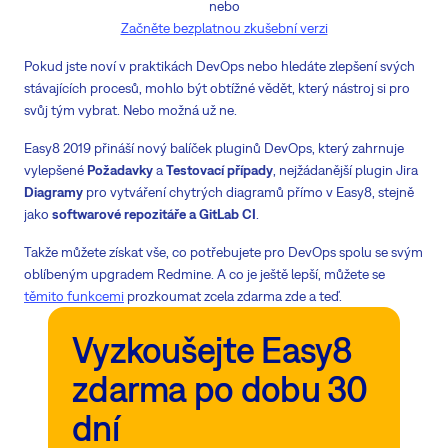
nebo
Začněte bezplatnou zkušební verzi
Pokud jste noví v praktikách DevOps nebo hledáte zlepšení svých
stávajících procesů, mohlo být obtížné vědět, který nástroj si pro
svůj tým vybrat. Nebo možná už ne.
Easy8 2019 přináší nový balíček pluginů DevOps, který zahrnuje
vylepšené
Požadavky
a
Testovací případy
, nejžádanější plugin Jira
Diagramy
pro vytváření chytrých diagramů přímo v Easy8, stejně
jako
softwarové repozitáře a GitLab CI
.
Takže můžete získat vše, co potřebujete pro DevOps spolu se svým
oblíbeným upgradem Redmine. A co je ještě lepší, můžete se
těmito funkcemi
prozkoumat zcela zdarma zde a teď.
Vyzkoušejte Easy8
zdarma po dobu 30
dní