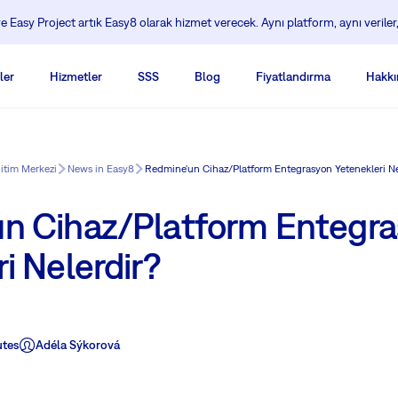
 Easy Project artık Easy8 olarak hizmet verecek. Aynı platform, aynı veriler,
ler
Hizmetler
SSS
Blog
Fiyatlandırma
Hakkı
ğitim Merkezi
News in Easy8
Redmine'un Cihaz/Platform Entegrasyon Yetenekleri Ne
n Cihaz/Platform Entegr
i Nelerdir?
utes
Adéla Sýkorová