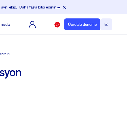
 aynı ekip.
Daha fazla bilgi edinin →
mızda
Ücretsiz deneme
lerdir?
asyon