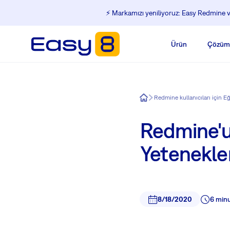
⚡️ Markamızı yeniliyoruz: Easy Redmine ve
Ürün
Çözüm
Easy8
Redmine kullanıcıları için E
Redmine'u
Yetenekler
8/18/2020
6 min