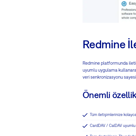
Redmine İl
Redmine platformunda iletişim
uyumlu uygulama kullanara
veri senkronizasyonu sayes
Önemli özellik
Tüm iletişimlerinize kolayca
CardDAV / CalDAV uyumlu uy