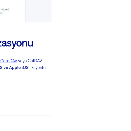
izasyonu
r
CardDAV
veya CalDAV
OS ve Apple iOS
. İki yönlü