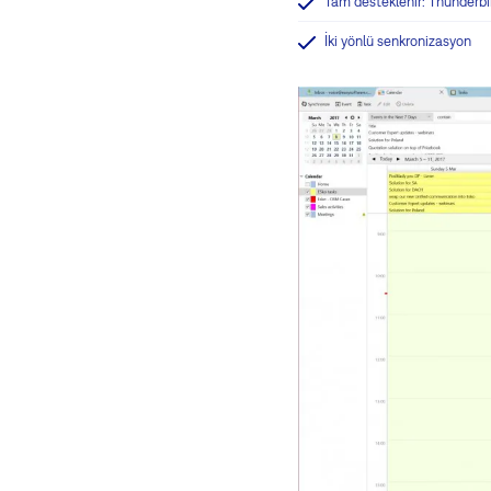
Tam desteklenir: Thunderbi
İki yönlü senkronizasyon