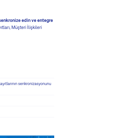
e senkronize edin ve entegre
ları, Müşteri İlişkileri
m kayıtlarının senkronizasyonunu