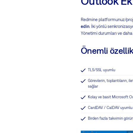
Outlook Ekl
Redmine platformunuz/projen
edin
. İki yönlü senkronizasyo
Yönetimi durumları ve daha f
Önemli özellik
TLS/SSL uyumlu
Görevlerin, toplantıların, i
sağlar
Kolay ve basit Microsoft O
CardDAV / CalDAV uyumlu
Birden fazla takvimin görü