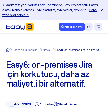
⚡️ Markamızı yeniliyoruz: Easy Redmine ve Easy Project artık Easy8
olarak hizmet verecek. Aynı platform, aynı veriler, aynı ekip.
Daha
fazla bilgi edinin →
Ücretsiz deneme
Easy8
Redmine kullanıcıları için Eğitim Merkezi
News in Easy8
Easy8: on-premises Jira için korkutucu, daha az maliyetli bir alternatif.
Easy8: on-premises Jira
için korkutucu, daha az
maliyetli bir alternatif.
4/20/2023
7 minutes
Slávek Lizner.