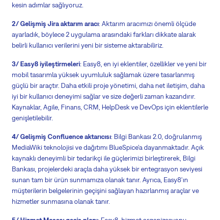
kesin adımlar sağlıyoruz.
2/ Gelişmiş Jira aktarım aracı
: Aktarım aracımızı önemli ölçüde
ayarladık, böylece 2 uygulama arasındaki farkları dikkate alarak
belirli kullanıcı verilerini yeni bir sisteme aktarabiliriz.
3/ Easy8 iyileştirmeleri
: Easy8, en iyi eklentiler, özellikler ve yeni bir
mobil tasarımla yüksek uyumluluk sağlamak üzere tasarlanmış
güçlü bir araçtır. Daha etkili proje yönetimi, daha net iletişim, daha
iyi bir kullanıcı deneyimi sağlar ve size değerli zaman kazandırır.
Kaynaklar, Agile, Finans, CRM, HelpDesk ve DevOps için eklentilerle
genişletilebilir.
4/ Gelişmiş Confluence aktarıcısı
: Bilgi Bankası 2.0, doğrulanmış
MediaWiki teknolojisi ve dağıtımı BlueSpice'a dayanmaktadır. Açık
kaynaklı deneyimli bir tedarikçi ile güçlerimizi birleştirerek, Bilgi
Bankası, projelerdeki araçla daha yüksek bir entegrasyon seviyesi
sunan tam bir ürün sunmamıza olanak tanır. Ayrıca, Easy8'ın
müşterilerin belgelerinin geçişini sağlayan hazırlanmış araçlar ve
hizmetler sunmasına olanak tanır.
5/ Hizmet Masası geçiş planı
: Easy8, hizmet organizasyonu,