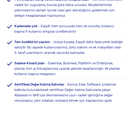
vadeli bir uygulama, buluta göre daha ucuzdur. Müşterilerimize
yatırımlarının zaman içinde nasıl geri döndüğünü göstermek için
detaylı hesaplamalar hazırlıyoruz.
Kademeler yok
- Easy8, hem sunucuda hem de bulutta, kullanıcı
başına 5 kullanıcı artışıyla ücretlendirilir.
Tam özellikli bir yazılım
- Jira'ya kıyasla, Easy8 daha fazla yerel özelliğe
sahiptir. Bu sayede kullanıcılarımız, zorlu bakımı ve ek maliyetleri olan
3. taraf uzantılarını aramak zorunda kalmazlar.
Sadece 4 basit plan
- Essential, Business, Platform ve Enterprise,
planlar tüm iş ihtiyaçlarınıza uyacak şekilde tasarlanmıştır. Ve planlar
kullanıcı başına hesaplanır.
Sertifikalı Değer Katma Satıcılar
- Ayrıca, Easy Software, projenize
katkıda bulunabilecek sertifikalı Değer Katma Satıcılarla çalışır.
Atlassian'ın VAR'ıyla derinlemesine uzun vadeli işbirliğine değer
veriyorsanız, yeni ortakları onboard etmek için kapılarımızı açtık.