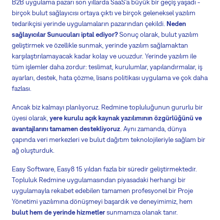
B2B uygulama pazarı son yıllarda SaaS'a büyük bir geçiş yaşadı -
birçok bulut sağlayıcısı ortaya çıktı ve birçok geleneksel yazılım
tedarikçisi yerinde uygulamaların pazarından çekildi.
Neden
sağlayıcılar Sunucuları iptal ediyor?
Sonuç olarak, bulut yazılım
geliştirmek ve özellikle sunmak, yerinde yazılım sağlamaktan
karşılaştırılamayacak kadar kolay ve ucuzdur. Yerinde yazılım ile
tüm işlemler daha zordur: teslimat, kurulumlar, yapılandırmalar, iş
ayarları, destek, hata çözme, lisans politikası uygulama ve çok daha
fazlası.
Ancak biz kalmayı planlıyoruz. Redmine topluluğunun gururlu bir
üyesi olarak,
yere kurulu açık kaynak yazılımının özgürlüğünü ve
avantajlarını tamamen destekliyoruz
. Aynı zamanda, dünya
çapında veri merkezleri ve bulut dağıtım teknolojileriyle sağlam bir
ağ oluşturduk.
Easy Software, Easy8 15 yıldan fazla bir süredir geliştirmektedir.
Topluluk Redmine uygulamasından piyasadaki herhangi bir
uygulamayla rekabet edebilen tamamen profesyonel bir Proje
Yönetimi yazılımına dönüşmeyi başardık ve deneyimimiz, hem
bulut hem de yerinde hizmetler
sunmamıza olanak tanır.