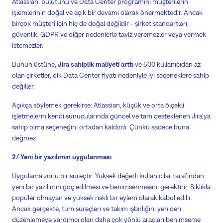
Atlassian, bulutunu ve Data Center programını müşterilerin
işlemlerinin doğal ve açık bir devamı olarak önermektedir. Ancak
birçok müşteri için hiç de doğal değildir - şirket standartları,
güvenlik, GDPR ve diğer nedenlerle taviz veremezler veya vermek
istemezler.
Bunun üstüne,
Jira sahiplik maliyeti arttı
ve 500 kullanıcıdan az
olan şirketler, dik Data Center fiyatı nedeniyle iyi seçeneklere sahip
değiller.
Açıkça söylemek gerekirse: Atlassian, küçük ve orta ölçekli
işletmelerin kendi sunucularında güncel ve tam desteklenen Jira'ya
sahip olma seçeneğini ortadan kaldırdı. Çünkü sadece buna
değmez.
2/ Yeni bir yazılımın uygulanması
Uygulama zorlu bir süreçtir. Yüksek değerli kullanıcılar tarafından
yeni bir yazılımın göç edilmesi ve benimsenmesini gerektirir. Sıklıkla
popüler olmayan ve yüksek riskli bir eylem olarak kabul edilir.
Ancak gerçekte, tüm süreçleri ve takım işbirliğini yeniden
düzenlemeye yardımcı olan daha çok yönlü araçları benimseme