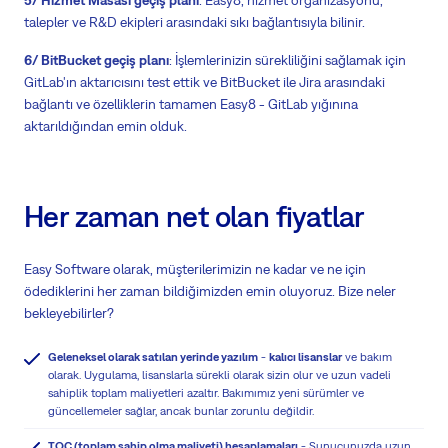
talepler ve R&D ekipleri arasındaki sıkı bağlantısıyla bilinir.
6/ BitBucket geçiş planı
: İşlemlerinizin sürekliliğini sağlamak için
GitLab'ın aktarıcısını test ettik ve BitBucket ile Jira arasındaki
bağlantı ve özelliklerin tamamen Easy8 - GitLab yığınına
aktarıldığından emin olduk.
Her zaman net olan fiyatlar
Easy Software olarak, müşterilerimizin ne kadar ve ne için
ödediklerini her zaman bildiğimizden emin oluyoruz. Bize neler
bekleyebilirler?
Geleneksel olarak satılan yerinde yazılım
-
kalıcı lisanslar
ve bakım
olarak. Uygulama, lisanslarla sürekli olarak sizin olur ve uzun vadeli
sahiplik toplam maliyetleri azaltır. Bakımımız yeni sürümler ve
güncellemeler sağlar, ancak bunlar zorunlu değildir.
TOC (toplam sahip olma maliyeti) hesaplamaları
- Sunucunuzda uzun