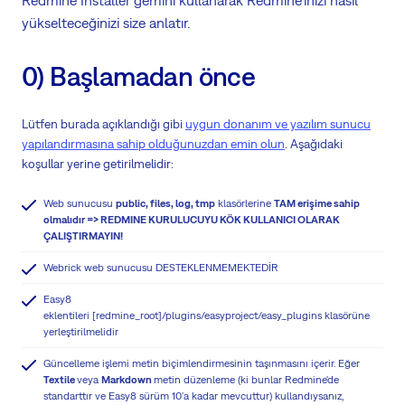
Redmine Installer gemini kullanarak Redmine'ınızı nasıl
yükselteceğinizi size anlatır.
0) Başlamadan önce
Lütfen burada açıklandığı gibi
uygun donanım ve yazılım sunucu
yapılandırmasına sahip olduğunuzdan emin olun
. Aşağıdaki
koşullar yerine getirilmelidir:
Web sunucusu
public, files, log, tmp
klasörlerine
TAM erişime sahip
olmalıdır => REDMINE KURULUCUYU KÖK KULLANICI OLARAK
ÇALIŞTIRMAYIN!
Webrick web sunucusu DESTEKLENMEMEKTEDİR
Easy8
eklentileri [redmine_root]/plugins/easyproject/easy_plugins klasörüne
yerleştirilmelidir
Güncelleme işlemi metin biçimlendirmesinin taşınmasını içerir. Eğer
Textile
veya
Markdown
metin düzenleme (ki bunlar Redmine'de
standarttır ve Easy8 sürüm 10'a kadar mevcuttur) kullandıysanız,