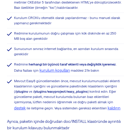
metinler CKEditor 5 tarafından desteklenen HTML'ye dönüştürülecektir.
Bazı özellikler (örneğin "toc") kaldırılacaktır.
Kurulum CRON'u otomatik olarak yapılandırmaz - bunu manuel olarak
yapmanız gerekmektedir
Redmine kurulumunun doğru çalışması için kök diskinde en az 250
MB boş alan gereklidir
Sunucunun sınırsız internet bağlantısı, en azından kurulum sırasında
gereklidir
Redmine
herhangi bir üçüncü taraf eklenti veya değişiklik içeremez
.
kurulum koşulları
Daha fazlası için
maddesi 2.1'e bakın
Mevcut Easy8 güncellemeden önce, mevcut kurulumunuzdaki eklenti
klasörlerinin içeriğini ve güncelleme paketindeki klasörlerin içeriğini
(
/plugins
ve
/plugins/easyproject/easy_plugins
) kontrol edin. Eğer
güncelleme paketi, mevcut kurulumda bulunan bazı eklentileri
içermiyorsa, lütfen nedenini öğrenmek ve doğru paketi almak için
destek
kaldırın
ile iletişime geçin. Veya sistemden gereksiz eklentileri
Ayrıca, paketin içinde doğrudan doc/INSTALL klasöründe ayrıntılı
bir kurulum kılavuzu bulunmaktadır