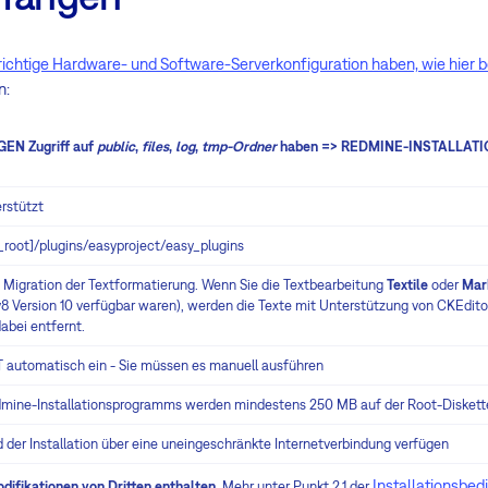
richtige Hardware- und Software-Serverkonfiguration haben, wie hier 
n:
EN Zugriff auf
public
,
files
,
log
,
tmp-Ordner
haben => REDMINE-INSTALLA
rstützt
root]/plugins/easyproject/easy_plugins
 Migration der Textformatierung. Wenn Sie die Textbearbeitung
Textile
oder
Mar
 Version 10 verfügbar waren), werden die Texte mit Unterstützung von CKEditor
dabei entfernt.
T automatisch ein - Sie müssen es manuell ausführen
edmine-Installationsprogramms werden mindestens 250 MB auf der Root-Diskett
der Installation über eine uneingeschränkte Internetverbindung verfügen
Installationsbe
odifikationen von Dritten enthalten
. Mehr unter Punkt 2.1 der