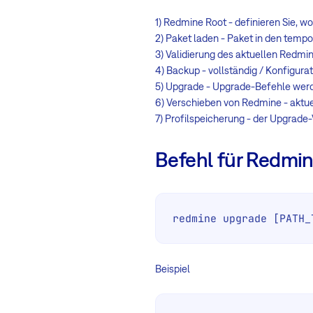
1) Redmine Root - definieren Sie, w
2) Paket laden - Paket in den temp
3) Validierung des aktuellen Redmi
4) Backup - vollständig / Konfigur
5) Upgrade - Upgrade-Befehle wer
6) Verschieben von Redmine - aktue
7) Profilspeicherung - der Upgrade
Befehl für Redmi
redmine upgrade [PATH_
Beispiel