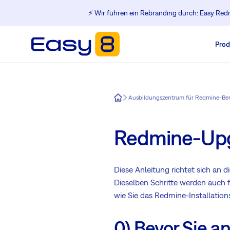
⚡️ Wir führen ein Rebranding durch: Easy Redm
Prod
Easy8
Ausbildungszentrum für Redmine-Be
Redmine-Upg
Diese Anleitung richtet sich an di
Dieselben Schritte werden auch f
wie Sie das Redmine-Installat
0) Bevor Sie a