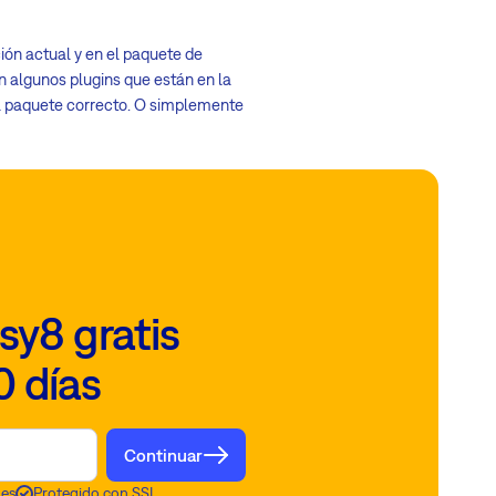
ción actual y en el paquete de
an algunos plugins que están en la
el paquete correcto. O simplemente
sy8 gratis
0 días
Continuar
nes
Protegido con SSL