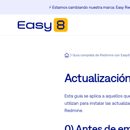
⚡️ Estamos cambiando nuestra marca: Easy Red
Easy8
Guía completa de Redmine con Easy8
Actualizació
Esta guía se aplica a aquellos q
utilizan para instalar las actuali
Redmine.
0) Antes de e