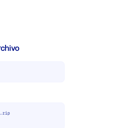
rchivo
zip 