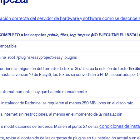
ación correcta del servidor de hardware y software como se describe 
COMPLETO a las carpetas
public
,
files
,
log
,
tmp
=> ¡NO EJECUTAR EL INSTAL
ompatible
mine_root]/plugins/easyproject/easy_plugins
ntiene la migración del formato de texto. Si utilizaba la edición de texto
Textil
hasta la versión 10 de Easy8), los textos se convertirán a HTML soportado por C
 automáticamente, hay que hacerlo manualmente
 instalador de Redmine, se requieren al menos 250 MB libres en el disco raíz
a Internet sin restricciones, al menos en el momento de la instalación
condiciones de insta
o modificaciones de terceros. Más en el punto 2.1 de las
te, revisa el contenido de las carpetas de plugins en tu instalación actual y en e