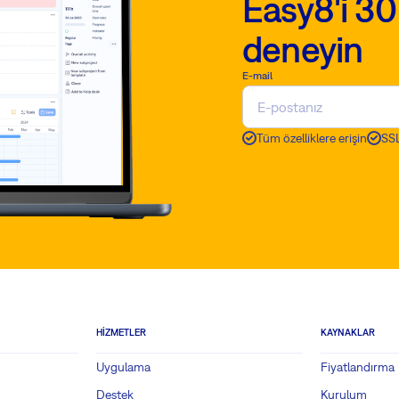
Easy8'i 30
deneyin
E-mail
Tüm özelliklere erişin
SSL
HIZMETLER
KAYNAKLAR
Uygulama
Fiyatlandırma
Destek
Kurulum