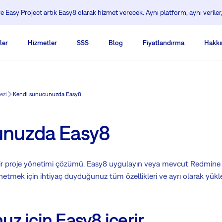
 Easy Project artık Easy8 olarak hizmet verecek. Aynı platform, aynı veriler,
ler
Hizmetler
SSS
Blog
Fiyatlandırma
Hakkı
ezi
Kendi sunucunuzda Easy8
unuzda Easy8
lir proje yönetimi çözümü. Easy8 uygulayın veya mevcut Redmine
etmek için ihtiyaç duyduğunuz tüm özellikleri ve ayrı olarak yüklene
z için Easy8 içerir