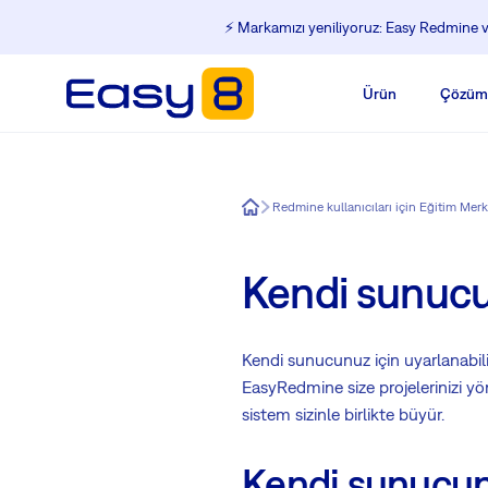
⚡️ Markamızı yeniliyoruz: Easy Redmine ve
Ürün
Çözüm
Easy8
Redmine kullanıcıları için Eğitim Merk
Kendi sunuc
Kendi sunucunuz için uyarlanabi
EasyRedmine size projelerinizi yön
sistem sizinle birlikte büyür.
Kendi sunucunu