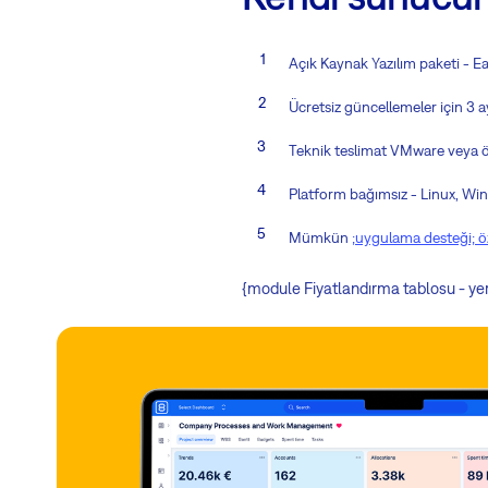
Açık Kaynak Yazılım paketi - Ea
Ücretsiz güncellemeler için 3 a
Teknik teslimat VMware veya ö
Platform bağımsız - Linux, Wind
Mümkün
;uygulama desteği; ö
{module Fiyatlandırma tablosu - y