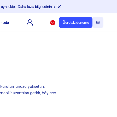
 aynı ekip.
Daha fazla bilgi edinin →
mızda
Ücretsiz deneme
 kurulumunuzu yükseltin.
bilir uzantıları getirir, böylece