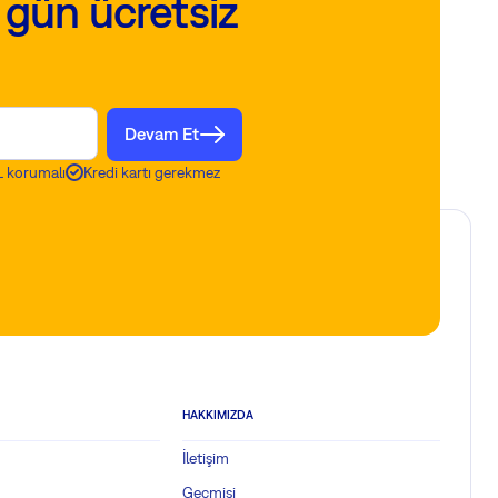
 gün ücretsiz
Devam Et
 korumalı
Kredi kartı gerekmez
HAKKIMIZDA
İletişim
Geçmişi