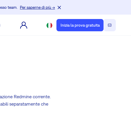
tesso team.
Per saperne di più →
i
Inizia la prova gratuita
llazione Redmine corrente.
allabili separatamente che