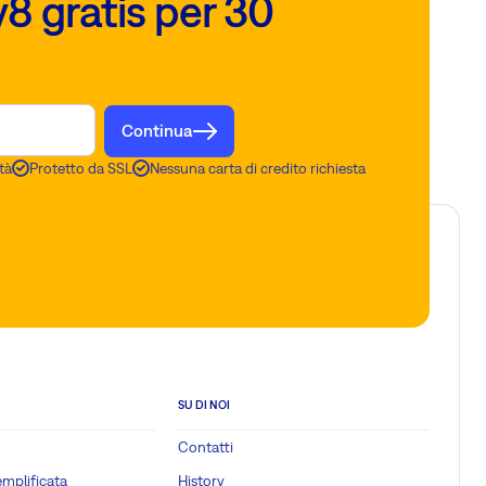
8 gratis per 30
Continua
tà
Protetto da SSL
Nessuna carta di credito richiesta
SU DI NOI
Contatti
emplificata
History