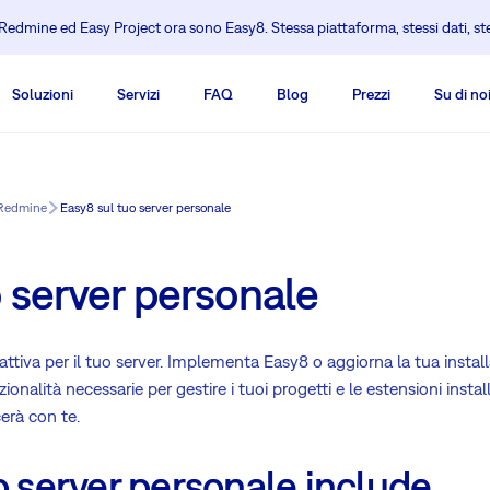
edmine ed Easy Project ora sono Easy8. Stessa piattaforma, stessi dati, s
Soluzioni
Servizi
FAQ
Blog
Prezzi
Su di no
i Redmine
Easy8 sul tuo server personale
 server personale
attiva per il tuo server. Implementa Easy8 o aggiorna la tua insta
ionalità necessarie per gestire i tuoi progetti e le estensioni inst
erà con te.
uo server personale include