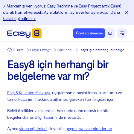
⚡️ Markamızı yeniliyoruz: Easy Redmine ve Easy Project artık Easy8
olarak hizmet verecek. Aynı platform, aynı veriler, aynı ekip.
Daha
fazla bilgi edinin →
Ücretsiz deneme
Easy8
Hizmetler
Easy8 Entegrasyonu
Hakkında Easy8
Easy8 için herhangi bir belgeleme var mı?
Easy8 için herhangi bir
belgeleme var mı?
Easy8 Kullanım Kılavuzu
, uygulamanın başlatılması, kurulumu ve
temel kullanımı hakkında bilinmesi gereken tüm bilgileri içerir.
Belirli özellikler ve eklentiler hakkında daha detaylı teknik
belgelendirme,
Bilgi Tabanı
'nda mevcuttur.
Ayrıca
video eğitimleri
izleyebilir,
geçmiş web seminerlerine