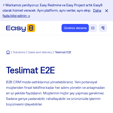
⚡️ Markamızı yeniliyoruz: Easy Redmine ve Easy Project artık Easy8
olarak hizmet verecek. Aynı platform, aynı veriler, aynı ekip.
Daha
fazla bilgi edinin →
Ücretsiz deneme
Easy8
Solutions
Sales and delivery
Teslimat E2E
Teslimat E2E
B2B CRM'mizde sattıklarınızı yönetebilirsiniz. Yeni potansiyel
müşteriden fırsat teklifine kadar her adımı yönetin ve anlaşmadan
en iyi şekilde faydalanın. Müşterinin hiçbir şey yapması gerekmez.
Sadece geriye yaslanabilir, rahatlayabilir ve ürününüzle işlerinin
büyümesini izleyebilirler.