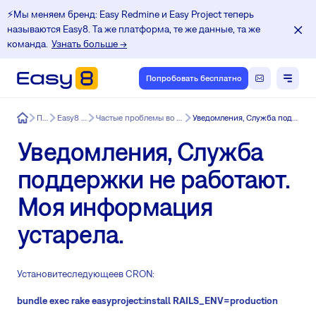
⚡️Мы меняем бренд: Easy Redmine и Easy Project теперь
называются Easy8. Та же платформа, те же данные, та же
команда.
Узнать больше →
Попробовать бесплатно
Easy8
Продукт
Easy8 – возможности
Частые проблемы во время установки и обновления Redmine
Уведомления, Служба поддержки не работают. Моя информация устарела.
Уведомления, Служба
поддержки не работают.
Моя информация
устарела.
Установитеследующеев CRON:
bundle exec rake easyproject:install RAILS_ENV=production