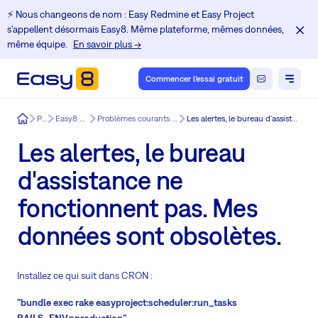
⚡️ Nous changeons de nom : Easy Redmine et Easy Project
s'appellent désormais Easy8. Même plateforme, mêmes données,
même équipe.
En savoir plus →
Commencer l'essai gratuit
Easy8
Produit
Easy8 – caractéristiques
Problèmes courants d'installation & de mise à jour Redmine
Les alertes, le bureau d'assistance ne fonctionnent pas. Mes données sont obsolètes.
Les alertes, le bureau
d'assistance ne
fonctionnent pas. Mes
données sont obsolètes.
Installez ce qui suit dans CRON :
"bundle exec rake easyproject:scheduler:run_tasks