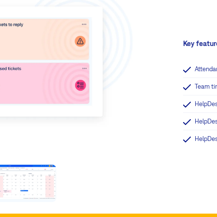
Key featur
Attenda
Team ti
HelpDes
HelpDes
HelpDe