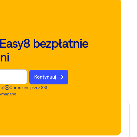
Easy8 bezpłatnie
ni
Kontynuuj
cji
Chronione przez SSL
 wymagana