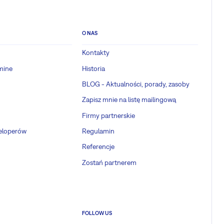
O NAS
Kontakty
mine
Historia
BLOG - Aktualności, porady, zasoby
Zapisz mnie na listę mailingową
Firmy partnerskie
weloperów
Regulamin
Referencje
Zostań partnerem
FOLLOW US