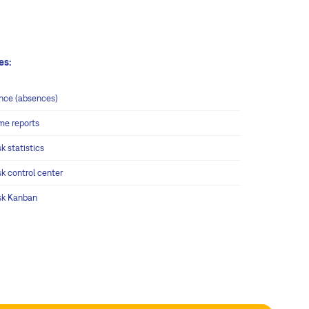
es:
nce (absences)
me reports
k statistics
k control center
sk Kanban