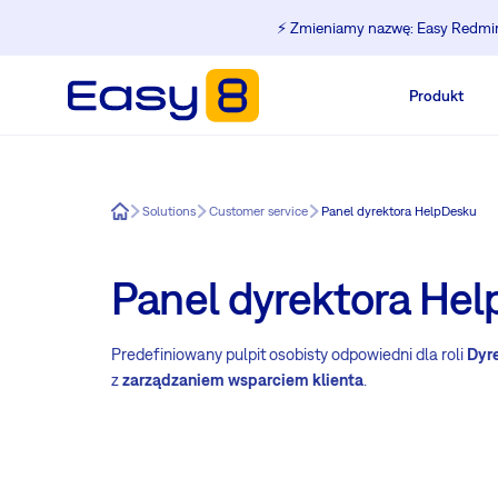
⚡️ Zmieniamy nazwę: Easy Redmine
Produkt
Easy8
Solutions
Customer service
Panel dyrektora HelpDesku
Panel dyrektora He
Predefiniowany pulpit osobisty odpowiedni dla roli
Dyr
z
zarządzaniem wsparciem klienta
.