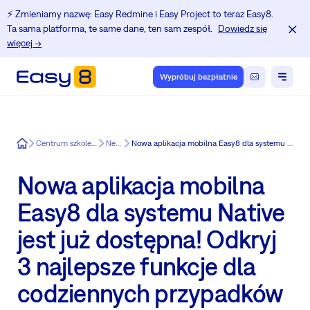
⚡️ Zmieniamy nazwę: Easy Redmine i Easy Project to teraz Easy8.
Ta sama platforma, te same dane, ten sam zespół.
Dowiedz się
więcej →
Wypróbuj bezpłatnie
Easy8
Centrum szkoleniowe dla użytkowników Redmine.
News in Easy8
Nowa aplikacja mobilna Easy8 dla systemu Native jest już dostępna! Odkryj 3 najlepsze funkcje dla codziennych przypadków użycia.
Nowa aplikacja mobilna
Easy8 dla systemu Native
jest już dostępna! Odkryj
3 najlepsze funkcje dla
codziennych przypadków