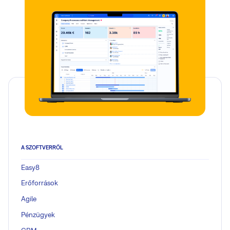
A SZOFTVERRŐL
Easy8
Erőforrások
Agile
Pénzügyek