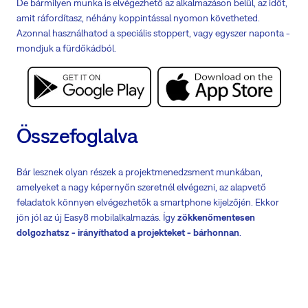
De bármilyen munka is elvégezhető az alkalmazáson belül, az időt,
amit ráfordítasz, néhány koppintással nyomon követheted.
Azonnal használhatod a speciális stoppert, vagy egyszer naponta -
mondjuk a fürdőkádból.
Összefoglalva
Bár lesznek olyan részek a projektmenedzsment munkában,
amelyeket a nagy képernyőn szeretnél elvégezni, az alapvető
feladatok könnyen elvégezhetők a smartphone kijelzőjén. Ekkor
jön jól az új Easy8 mobilalkalmazás. Így
zökkenőmentesen
dolgozhatsz - irányíthatod a projekteket - bárhonnan
.