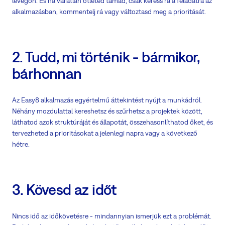
levegőn. És ha váratlan ötleted támad, csak keress rá a feladatra az
alkalmazásban, kommentelj rá vagy változtasd meg a prioritását.
2. Tudd, mi történik - bármikor,
bárhonnan
Az Easy8 alkalmazás egyértelmű áttekintést nyújt a munkádról.
Néhány mozdulattal kereshetsz és szűrhetsz a projektek között,
láthatod azok struktúráját és állapotát, összehasonlíthatod őket, és
tervezheted a prioritásokat a jelenlegi napra vagy a következő
hétre.
3. Kövesd az időt
Nincs idő az időkövetésre - mindannyian ismerjük ezt a problémát.