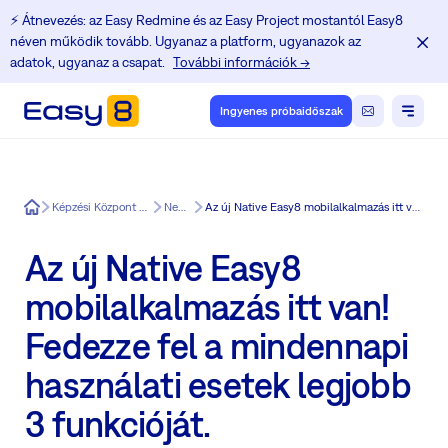
⚡️ Átnevezés: az Easy Redmine és az Easy Project mostantól Easy8
néven működik tovább. Ugyanaz a platform, ugyanazok az
adatok, ugyanaz a csapat.
További információk →
Ingyenes próbaidőszak
Easy8
Képzési Központ a Redmine felhasználók számára
News in Easy8
Az új Native Easy8 mobilalkalmazás itt van! Fedezze fel a mindennapi használati esetek legjobb 3 funkcióját.
Az új Native Easy8
mobilalkalmazás itt van!
Fedezze fel a mindennapi
használati esetek legjobb
3 funkcióját.