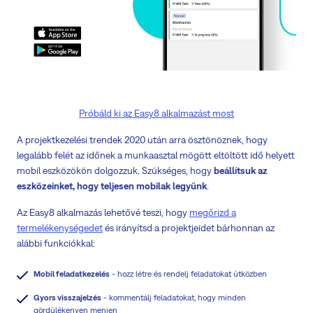
Próbáld ki az Easy8 alkalmazást most
A projektkezelési trendek 2020 után arra ösztönöznek, hogy
legalább felét az időnek a munkaasztal mögött eltöltött idő helyett
mobil eszközökön dolgozzuk. Szükséges, hogy
beállítsuk az
eszközeinket, hogy teljesen mobilak legyünk
.
Az Easy8 alkalmazás lehetővé teszi, hogy
megőrizd a
termelékenységedet
és irányítsd a projektjeidet bárhonnan az
alábbi funkciókkal:
Mobil feladatkezelés
- hozz létre és rendelj feladatokat útközben
Gyors visszajelzés
- kommentálj feladatokat, hogy minden
gördülékenyen menjen