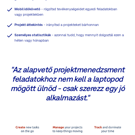
Mobil időkövető
- rögzítsd tevékenységeidet egyedi feladatokban
vagy projektekben
Projekt áttekintés
- irányítsd a projekteket bárhonnan
Személyes statisztikák
- azonnal tudd, hogy mennyit dolgoztál ezen a
héten vagy hónapban
"Az alapvető projektmenedzsment
feladatokhoz nem kell a laptopod
mögött ülnöd - csak szerezz egy jó
alkalmazást."