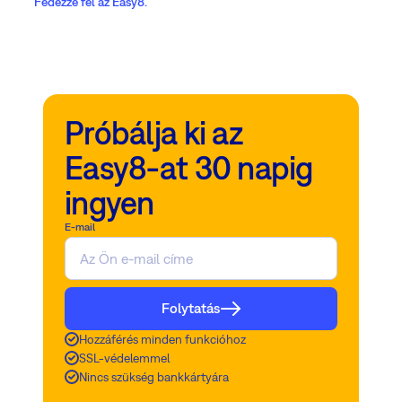
Fedezze fel az Easy8.
Próbálja ki az
Easy8-at 30 napig
ingyen
E-mail
Folytatás
Hozzáférés minden funkcióhoz
SSL-védelemmel
Nincs szükség bankkártyára