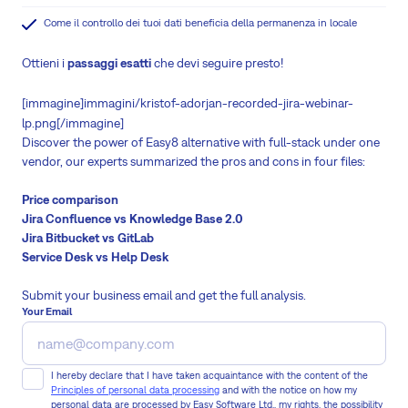
Come il controllo dei tuoi dati beneficia della permanenza in locale
Ottieni i
passaggi esatti
che devi seguire presto!
[immagine]immagini/kristof-adorjan-recorded-jira-webinar-
lp.png[/immagine]
Discover the power of Easy8 alternative with full-stack under one
vendor, our experts summarized the pros and cons in four files:
Price comparison
Jira Confluence vs Knowledge Base 2.0
Jira Bitbucket vs GitLab
Service Desk vs Help Desk
Submit your business email and get the full analysis.
Your Email
I hereby declare that I have taken acquaintance with the content of the
Principles of personal data processing
and with the notice on how my
personal data are processed by Easy Software Ltd., my rights, the possibility