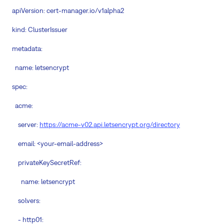
apiVersion: cert-manager.io/v1alpha2
kind: ClusterIssuer
metadata:
name: letsencrypt
spec:
acme:
server:
https://acme-v02.api.letsencrypt.org/directory
email: <your-email-address>
privateKeySecretRef:
name: letsencrypt
solvers:
- http01: